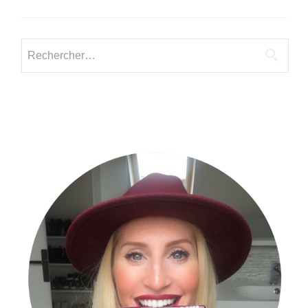
Milena
partage
son
Rechercher :
histoire
avec
nous.