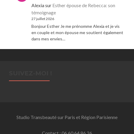
Alexia
sur
Esther épouse de Rebecca: son
témoignage
27 juillet 2026
Bonjour Esther Je me prénomme Alexia et je vis
en couple et mon épouse me soutient également
dans mes envies…
SUIVEZ-MOI !
Studio Transbeauté sur Paris et Région Parisienne
Contact : 06 60 64 86 26