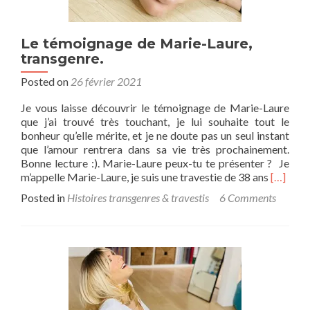
Le témoignage de Marie-Laure,
transgenre.
Posted on
26 février 2021
Je vous laisse découvrir le témoignage de Marie-Laure
que j’ai trouvé très touchant, je lui souhaite tout le
bonheur qu’elle mérite, et je ne doute pas un seul instant
que l’amour rentrera dans sa vie très prochainement.
Bonne lecture :). Marie-Laure peux-tu te présenter ? Je
Read
m’appelle Marie-Laure, je suis une travestie de 38 ans
[…]
more
Posted in
Histoires transgenres & travestis
6 Comments
about
Le
témoign
de
Marie-
Laure,
transgen