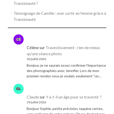
Transbeauté ?
Témoignage de Camille : oser sortir en femme grâce à
Transbeauté
Célène
sur
Travestissement : rien de mieux
qu’une séance photo
30 juillet 2026
Bonjour, je ne saurais assez confirmer l'importance
des photographies avec Jennifer. Lors de mon
premier rendez-vous je voulais seulement "un…
Claude
sur
Y a-t-il un âge pour se travestir ?
29 juillet 2026
Bonjour Sophie, petite précision, taquine certes,
sans préjuger de votre nature. On ne devient pas