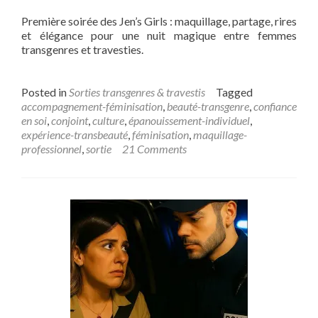
Première soirée des Jen’s Girls : maquillage, partage, rires
et élégance pour une nuit magique entre femmes
transgenres et travesties.
Posted in
Sorties transgenres & travestis
Tagged
accompagnement-féminisation
,
beauté-transgenre
,
confiance
en soi
,
conjoint
,
culture
,
épanouissement-individuel
,
expérience-transbeauté
,
féminisation
,
maquillage-
professionnel
,
sortie
21 Comments