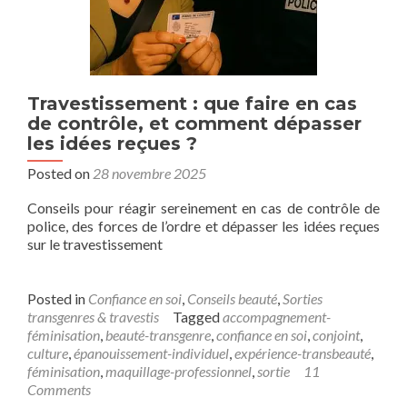
Travestissement : que faire en cas
de contrôle, et comment dépasser
les idées reçues ?
Posted on
28 novembre 2025
Conseils pour réagir sereinement en cas de contrôle de
police, des forces de l’ordre et dépasser les idées reçues
sur le travestissement
Posted in
Confiance en soi
,
Conseils beauté
,
Sorties
transgenres & travestis
Tagged
accompagnement-
féminisation
,
beauté-transgenre
,
confiance en soi
,
conjoint
,
culture
,
épanouissement-individuel
,
expérience-transbeauté
,
féminisation
,
maquillage-professionnel
,
sortie
11
Comments