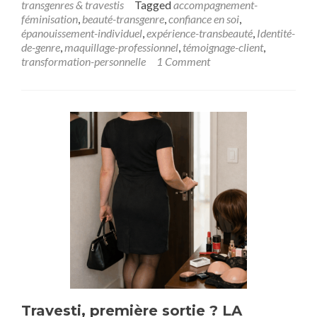
transgenres & travestis
Tagged
accompagnement-
féminisation
,
beauté-transgenre
,
confiance en soi
,
épanouissement-individuel
,
expérience-transbeauté
,
Identité-
de-genre
,
maquillage-professionnel
,
témoignage-client
,
transformation-personnelle
1 Comment
Travesti, première sortie ? LA