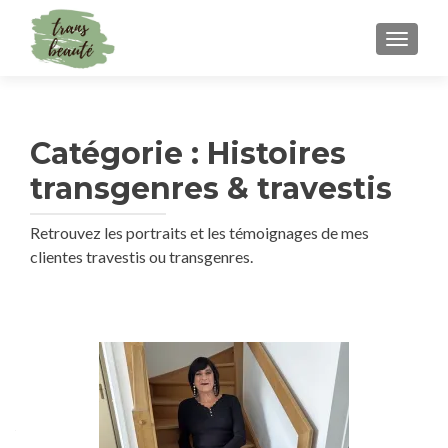
TOGGLE
Catégorie :
Histoires
transgenres & travestis
Retrouvez les portraits et les témoignages de mes
clientes travestis ou transgenres.
Navigation
des
articles