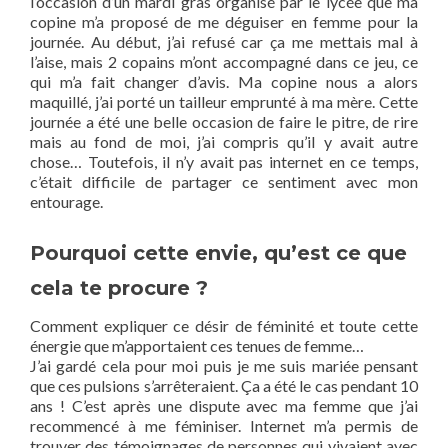
l’occasion d’un mardi gras organisé par le lycée que ma
copine m’a proposé de me déguiser en femme pour la
journée. Au début, j’ai refusé car ça me mettais mal à
l’aise, mais 2 copains m’ont accompagné dans ce jeu, ce
qui m’a fait changer d’avis. Ma copine nous a alors
maquillé, j’ai porté un tailleur emprunté à ma mère. Cette
journée a été une belle occasion de faire le pitre, de rire
mais au fond de moi, j’ai compris qu’il y avait autre
chose… Toutefois, il n’y avait pas internet en ce temps,
c’était difficile de partager ce sentiment avec mon
entourage.
Pourquoi cette envie, qu’est ce que
cela te procure ?
Comment expliquer ce désir de féminité et toute cette
énergie que m’apportaient ces tenues de femme…
J’ai gardé cela pour moi puis je me suis mariée pensant
que ces pulsions s’arrêteraient. Ça a été le cas pendant 10
ans ! C’est après une dispute avec ma femme que j’ai
recommencé à me féminiser. Internet m’a permis de
trouver des témoignages de personnes qui vivaient avec