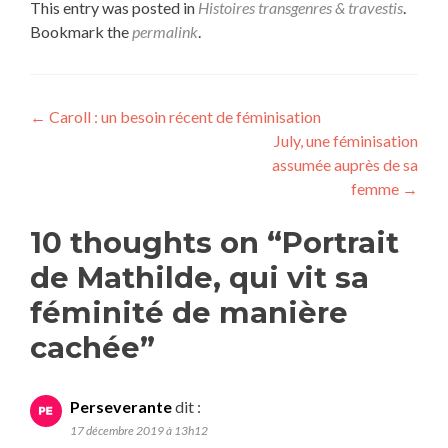
This entry was posted in
Histoires transgenres & travestis
.
Bookmark the
permalink
.
Navigation
←
Caroll : un besoin récent de féminisation
July, une féminisation
de
assumée auprès de sa
l’article
femme
→
10 thoughts on “
Portrait
de Mathilde, qui vit sa
féminité de manière
cachée
”
Perseverante
dit :
17 décembre 2019 à 13h12