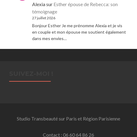
Alexia
sur
Esther épouse de Rebecca: son
témoignage
27 juillet 2026
Bonjour Esther Je me prénomme Alexia et je vis
en couple et mon épouse me soutient également
dans mes envies…
SUIVEZ-MOI !
Studio Transbeauté sur Paris et Région Parisienne
Contact : 06 60 64 86 26