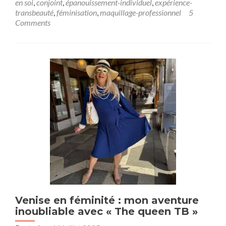
en soi
,
conjoint
,
épanouissement-individuel
,
expérience-
transbeauté
,
féminisation
,
maquillage-professionnel
5
Comments
Venise en féminité : mon aventure
inoubliable avec « The queen TB »