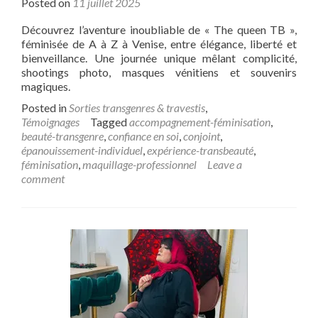
Posted on
11 juillet 2025
Découvrez l’aventure inoubliable de « The queen TB »,
féminisée de A à Z à Venise, entre élégance, liberté et
bienveillance. Une journée unique mêlant complicité,
shootings photo, masques vénitiens et souvenirs
magiques.
Posted in
Sorties transgenres & travestis
,
Témoignages
Tagged
accompagnement-féminisation
,
beauté-transgenre
,
confiance en soi
,
conjoint
,
épanouissement-individuel
,
expérience-transbeauté
,
féminisation
,
maquillage-professionnel
Leave a
comment