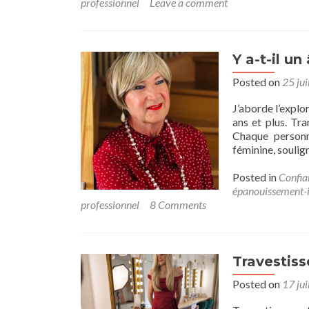
professionnel
Leave a comment
Y a-t-il un
Posted on
25 jui
J’aborde l’explo
ans et plus. Tr
Chaque person
féminine, soulig
Posted in
Confia
épanouissement-i
professionnel
8 Comments
Travestis
Posted on
17 jui