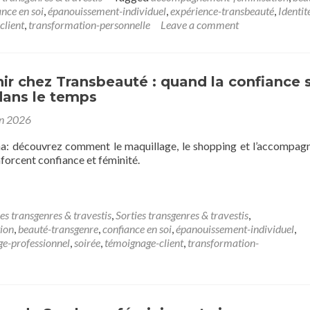
ance en soi
,
épanouissement-individuel
,
expérience-transbeauté
,
Identit
client
,
transformation-personnelle
Leave a comment
nir chez Transbeauté : quand la confiance 
dans le temps
in 2026
a: découvrez comment le maquillage, le shopping et l’accompa
forcent confiance et féminité.
es transgenres & travestis
,
Sorties transgenres & travestis
,
ion
,
beauté-transgenre
,
confiance en soi
,
épanouissement-individuel
,
ge-professionnel
,
soirée
,
témoignage-client
,
transformation-