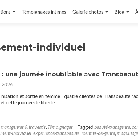
tions
Témoignages intimes
Galerie photos
Blog
À
ement-individuel
r : une journée inoubliable avec Transbeau
t 2026
inisation et sortie en femme : quatre clientes de Transbeauté ra
et cette journée de liberté.
 transgenres & travestis
,
Témoignages
Tagged
beauté-transgenre
,
co
ment-individuel
,
expérience-transbeauté
,
Identité-de-genre
,
maquillag