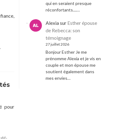
qui en seraient presque
réconfortants....…
fiance,
Alexia
sur
Esther épouse
de Rebecca: son
témoignage
27 juillet 2026
,
Bonjour Esther Je me
prénomme Alexia et je vis en
couple et mon épouse me
soutient également dans
mes envies…
utés
té pour
uté-