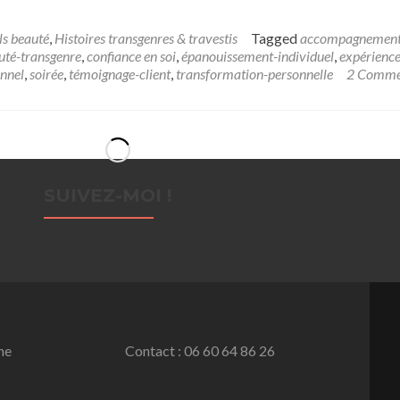
ls beauté
,
Histoires transgenres & travestis
Tagged
accompagnement
uté-transgenre
,
confiance en soi
,
épanouissement-individuel
,
expérience
onnel
,
soirée
,
témoignage-client
,
transformation-personnelle
2 Comme
SUIVEZ-MOI !
ne
Contact : 06 60 64 86 26