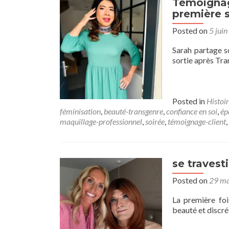
Témoignage
première 
Posted on
5 jui
Sarah partage s
sortie après Tr
Posted in
Histoir
féminisation
,
beauté-transgenre
,
confiance en soi
,
ép
maquillage-professionnel
,
soirée
,
témoignage-client
,
se travesti
Posted on
29 ma
La première foi
beauté et discr