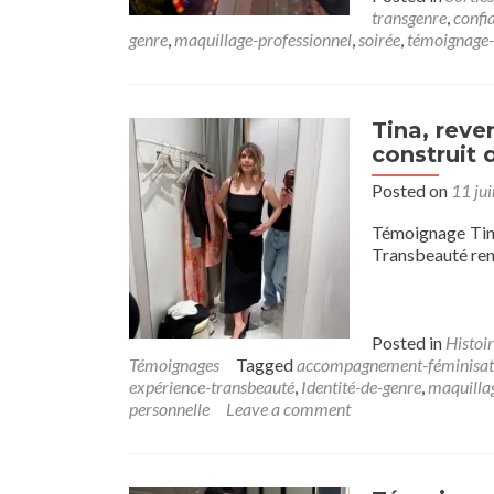
transgenre
,
confi
genre
,
maquillage-professionnel
,
soirée
,
témoignage-
Tina, reve
construit 
Posted on
11 ju
Témoignage Tin
Transbeauté ren
Posted in
Histoir
Témoignages
Tagged
accompagnement-féminisat
expérience-transbeauté
,
Identité-de-genre
,
maquilla
personnelle
Leave a comment