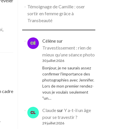
révéler
Témoignage de Camille : oser
sortir en femme grâce à
Transbeauté
oi
,
Célène
sur
Travestissement : rien de
mieux qu’une séance photo
30 juillet 2026
Bonjour, je ne saurais assez
confirmer l'importance des
photographies avec Jennifer.
Lors de mon premier rendez-
n cadre
vous je voulais seulement
"un…
Claude
sur
Y a-t-il un âge
pour se travestir ?
,
29 juillet 2026