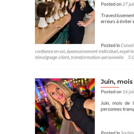
Posted on
27 ju
Travestissement 
erreurs à éviter 
Posted in
Consei
confiance en soi
,
épanouissement-individuel
,
expérie
témoignage-client
,
transformation-personnelle
5 
Juin, mois
Posted on
16 ju
Juin, mois de l
personnes transg
Posted in
Sorties