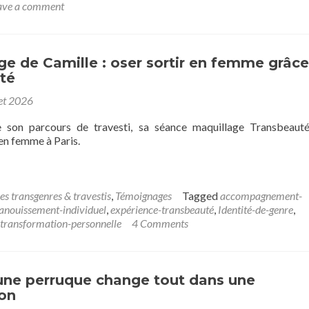
ave a comment
e de Camille : oser sortir en femme grâce
té
let 2026
e son parcours de travesti, sa séance maquillage Transbeaut
en femme à Paris.
es transgenres & travestis
,
Témoignages
Tagged
accompagnement-
anouissement-individuel
,
expérience-transbeauté
,
Identité-de-genre
,
transformation-personnelle
4 Comments
une perruque change tout dans une
ion