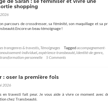
 de Sarah : se féminiser et vivre une
sortie shopping
n 2026
on parcours de crossdresser, sa féminité, son maquillage et sa p
ansbeauté.Encore un beau témoignage !
es transgenres & travestis
,
Témoignages
Tagged
accompagnement-
anouissement-individuel
,
expérience-transbeauté
,
Identité-de-genre
,
transformation-personnelle
5 Comments
r : oser la première fois
i 2026
s en travesti fait peur. Je vous aide à vivre ce moment avec d
étion chez Transbeauté.