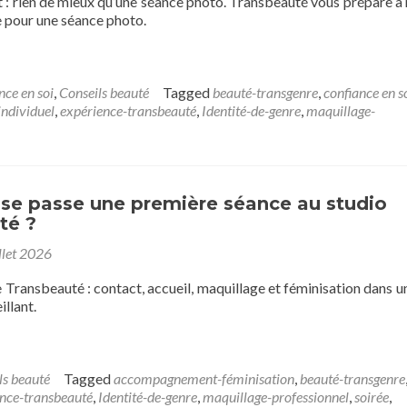
 : rien de mieux qu’une séance photo. Transbeauté vous prépare à 
e pour une séance photo.
nce en soi
,
Conseils beauté
Tagged
beauté-transgenre
,
confiance en s
ndividuel
,
expérience-transbeauté
,
Identité-de-genre
,
maquillage-
e passe une première séance au studio
té ?
llet 2026
Transbeauté : contact, accueil, maquillage et féminisation dans u
illant.
ls beauté
Tagged
accompagnement-féminisation
,
beauté-transgenre
nce-transbeauté
,
Identité-de-genre
,
maquillage-professionnel
,
soirée
,