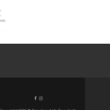
-
-
nts
Facebook
Instagram
link
link