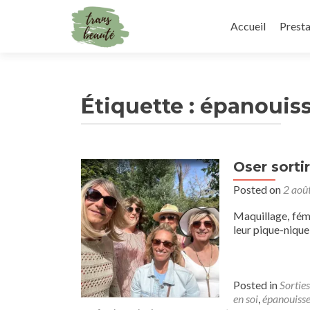
Skip
to
Accueil
Presta
content
Étiquette :
épanouiss
Oser sorti
Navigation
Posted on
2 aoû
des
articles
Maquillage, fém
leur pique-nique 
Posted in
Sorties
en soi
,
épanouisse