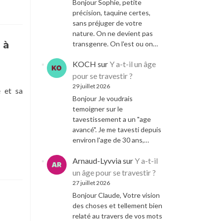
Bonjour Sophie, petite
précision, taquine certes,
sans préjuger de votre
nature. On ne devient pas
 à
transgenre. On l'est ou on…
KOCH
sur
Y a-t-il un âge
pour se travestir ?
29 juillet 2026
é et sa
Bonjour Je voudrais
temoigner sur le
tavestissement a un "age
avancé". Je me tavesti depuis
environ l'age de 30 ans,…
Arnaud-Lyvvia
sur
Y a-t-il
un âge pour se travestir ?
27 juillet 2026
Bonjour Claude, Votre vision
des choses et tellement bien
relaté au travers de vos mots