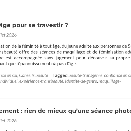
 âge pour se travestir ?
llet 2026
ration de la féminité à tout âge, du jeune adulte aux personnes de 5
ansbeauté offre des séances de maquillage et de féminisation ad
ne est accompagnée sans jugement pour découvrir sa propre
nant que l’épanouissement n’a pas d’âge.
nce en soi
,
Conseils beauté
Tagged
beauté-transgenre
,
confiance en s
ndividuel
,
expérience-transbeauté
,
Identité-de-genre
,
maquillage-
sement : rien de mieux qu’une séance phot
llet 2026