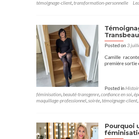
témoignage-client
,
transformation-personnelle
Le
Témoignag
Transbeau
Posted on
3 juil
Camille racont
première sortie 
Posted in
Histoir
féminisation
,
beauté-transgenre
,
confiance en soi
,
ép
maquillage-professionnel
,
soirée
,
témoignage-client
,
Pourquoi 
féminisat