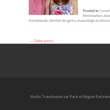
Posted in
Consei
féminisation
,
bea
transbeauté
,
Identité-de-genre
,
maquillage-professi
←
Older posts
Studio Transbeauté sur Paris et Région Parisien