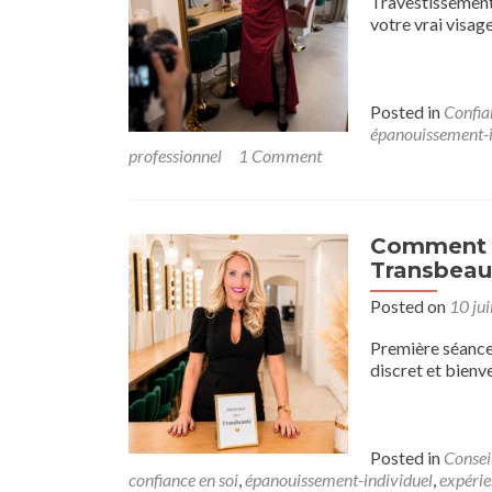
Travestissement
votre vrai visag
Posted in
Confia
épanouissement-i
professionnel
1 Comment
Comment s
Transbeau
Posted on
10 jui
Première séance 
discret et bienve
Posted in
Consei
confiance en soi
,
épanouissement-individuel
,
expérie