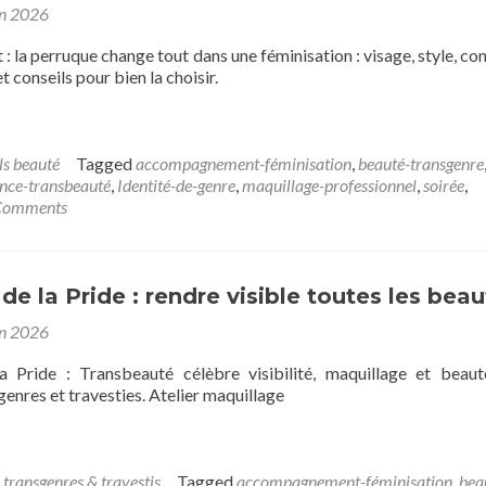
in 2026
: la perruque change tout dans une féminisation : visage, style, con
et conseils pour bien la choisir.
ls beauté
Tagged
accompagnement-féminisation
,
beauté-transgenre
nce-transbeauté
,
Identité-de-genre
,
maquillage-professionnel
,
soirée
,
Comments
 de la Pride : rendre visible toutes les bea
in 2026
a Pride : Transbeauté célèbre visibilité, maquillage et beau
enres et travesties. Atelier maquillage
 transgenres & travestis
Tagged
accompagnement-féminisation
,
bea