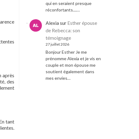
qui en seraient presque
réconfortants....…
parence
Alexia
sur
Esther épouse
de Rebecca: son
témoignage
ttentes
27 juillet 2026
Bonjour Esther Je me
prénomme Alexia et je vis en
couple et mon épouse me
soutient également dans
n après
mes envies…
té, des
ulement
En tant
ientes.