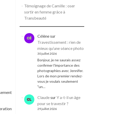
Témoignage de Camille : oser
sortir en femme grâce à
Transbeauté
Célène
sur
Travestissement : rien de
mieux qu’une séance photo
30 juillet 2026
Bonjour, je ne saurais assez
confirmer l'importance des
photographies avec Jennifer.
Lors de mon premier rendez-
vous je voulais seulement
"un…
ssement
Claude
sur
Y a-t-il un âge
pour se travestir ?
bration
29 juillet 2026