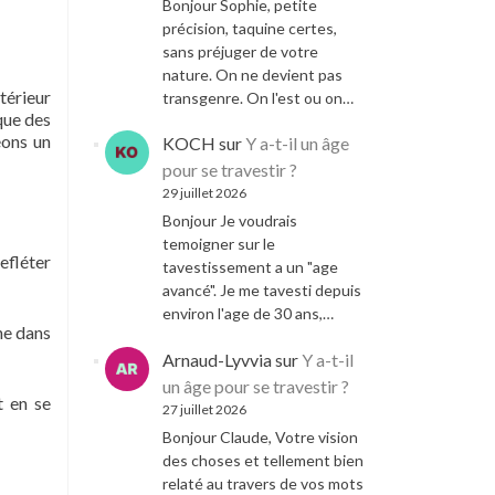
Bonjour Sophie, petite
précision, taquine certes,
sans préjuger de votre
nature. On ne devient pas
térieur
transgenre. On l'est ou on…
que des
éons un
KOCH
sur
Y a-t-il un âge
pour se travestir ?
29 juillet 2026
Bonjour Je voudrais
temoigner sur le
efléter
tavestissement a un "age
avancé". Je me tavesti depuis
environ l'age de 30 ans,…
he dans
Arnaud-Lyvvia
sur
Y a-t-il
un âge pour se travestir ?
t en se
27 juillet 2026
Bonjour Claude, Votre vision
des choses et tellement bien
relaté au travers de vos mots