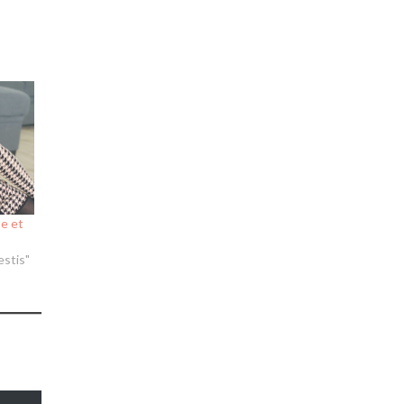
e et
estis"