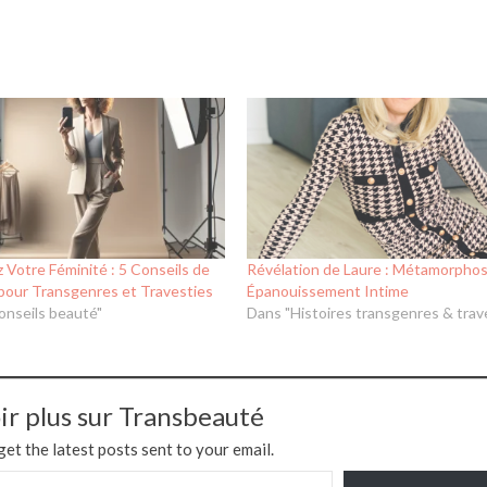
z Votre Féminité : 5 Conseils de
Révélation de Laure : Métamorphos
pour Transgenres et Travesties
Épanouissement Intime
onseils beauté"
Dans "Histoires transgenres & trav
ir plus sur Transbeauté
get the latest posts sent to your email.