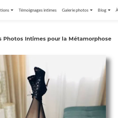
tions
Témoignages intimes
Galerie photos
Blog
À
es Photos Intimes pour la Métamorphose