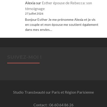
Alexia
sur
Esther épouse de Rebecca: son
témoignage
27 juillet 2026
Bonjour Esther Je me prénomme Alexia et je vis
en couple et mon épouse me soutient également
dans mes envies…
SUIVEZ-MOI !
Studio Transbeauté sur Paris et Région Parisienne
Contact : 06 60 64 86 26