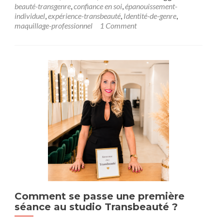
beauté-transgenre
,
confiance en soi
,
épanouissement-
individuel
,
expérience-transbeauté
,
Identité-de-genre
,
maquillage-professionnel
1 Comment
Comment se passe une première
séance au studio Transbeauté ?