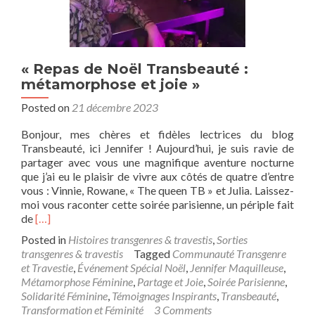
« Repas de Noël Transbeauté :
métamorphose et joie »
Posted on
21 décembre 2023
Bonjour, mes chères et fidèles lectrices du blog
Transbeauté, ici Jennifer ! Aujourd’hui, je suis ravie de
partager avec vous une magnifique aventure nocturne
que j’ai eu le plaisir de vivre aux côtés de quatre d’entre
vous : Vinnie, Rowane, « The queen TB » et Julia. Laissez-
moi vous raconter cette soirée parisienne, un périple fait
Read
de
[…]
more
Posted in
Histoires transgenres & travestis
,
Sorties
about
transgenres & travestis
Tagged
Communauté Transgenre
« Repas
et Travestie
,
Événement Spécial Noël
,
Jennifer Maquilleuse
,
de
Métamorphose Féminine
,
Partage et Joie
,
Soirée Parisienne
,
Noël
Solidarité Féminine
,
Témoignages Inspirants
,
Transbeauté
,
Transbeauté
Transformation et Féminité
3 Comments