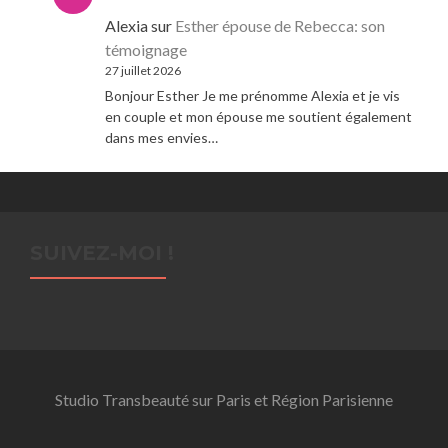
Alexia
sur
Esther épouse de Rebecca: son
témoignage
27 juillet 2026
Bonjour Esther Je me prénomme Alexia et je vis
en couple et mon épouse me soutient également
dans mes envies…
SUIVEZ-MOI !
Studio Transbeauté sur Paris et Région Parisienne