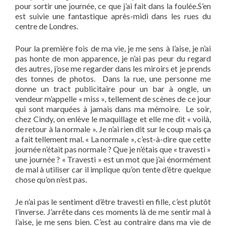
pour sortir une journée, ce que j’ai fait dans la foulée.S’en
est suivie une fantastique après-midi dans les rues du
centre de Londres.
Pour la première fois de ma vie, je me sens à l’aise, je n’ai
pas honte de mon apparence, je n’ai pas peur du regard
des autres, j’ose me regarder dans les miroirs et je prends
des tonnes de photos. Dans la rue, une personne me
donne un tract publicitaire pour un bar à ongle, un
vendeur m’appelle « miss », tellement de scènes de ce jour
qui sont marquées à jamais dans ma mémoire. Le soir,
chez Cindy, on enlève le maquillage et elle me dit « voilà,
de retour à la normale ». Je n’ai rien dit sur le coup mais ça
a fait tellement mal. « La normale », c’est-à-dire que cette
journée n’était pas normale ? Que je n’étais que « travesti »
une journée ? « Travesti » est un mot que j’ai énormément
de mal à utiliser car il implique qu’on tente d’être quelque
chose qu’on n’est pas.
Je n’ai pas le sentiment d’être travesti en fille, c’est plutôt
l’inverse. J’arrête dans ces moments là de me sentir mal à
l’aise, je me sens bien. C’est au contraire dans ma vie de