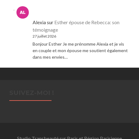
Alexia
sur
Esther épouse de Rebecca: son
témoignage
27 juillet 2026
Bonjour Esther Je me prénomme Alexia et je vis
en couple et mon épouse me soutient également
dans mes envies…
SUIVEZ-MOI !
Studio Transbeauté sur Paris et Région Parisienne