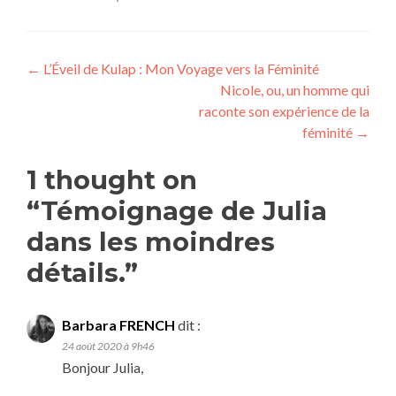
Navigation
←
L’Éveil de Kulap : Mon Voyage vers la Féminité
Nicole, ou, un homme qui
de
raconte son expérience de la
l’article
féminité
→
1 thought on
“
Témoignage de Julia
dans les moindres
détails.
”
Barbara FRENCH
dit :
24 août 2020 à 9h46
Bonjour Julia,