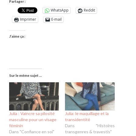
Partager :
WhatsApp
Reddit
Imprimer
E-mail
J’aime ça :
Sur le même sujet ...
Julia : Vaincre sa pilosité
Julia: le maquillage et la
masculine pour un visage
transidentité
féminin
Dans "Histoires
Dans "Confiance en soi"
transgenres & travestis"