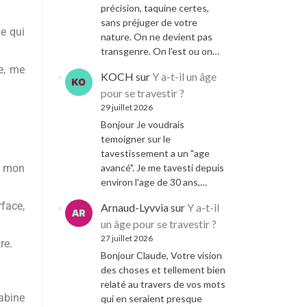
précision, taquine certes,
sans préjuger de votre
de qui
nature. On ne devient pas
transgenre. On l'est ou on…
e, me
KOCH
sur
Y a-t-il un âge
pour se travestir ?
29 juillet 2026
Bonjour Je voudrais
temoigner sur le
tavestissement a un "age
r mon
avancé". Je me tavesti depuis
environ l'age de 30 ans,…
face,
Arnaud-Lyvvia
sur
Y a-t-il
un âge pour se travestir ?
27 juillet 2026
re.
Bonjour Claude, Votre vision
des choses et tellement bien
relaté au travers de vos mots
abine
qui en seraient presque