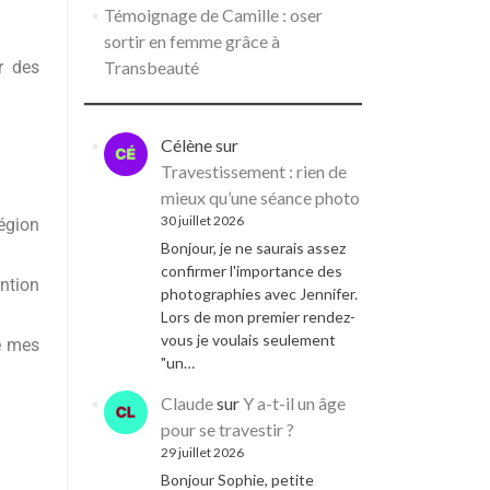
Témoignage de Camille : oser
sortir en femme grâce à
r des
Transbeauté
Célène
sur
Travestissement : rien de
mieux qu’une séance photo
30 juillet 2026
égion
Bonjour, je ne saurais assez
confirmer l'importance des
ention
photographies avec Jennifer.
Lors de mon premier rendez-
vous je voulais seulement
de mes
"un…
Claude
sur
Y a-t-il un âge
pour se travestir ?
29 juillet 2026
Bonjour Sophie, petite