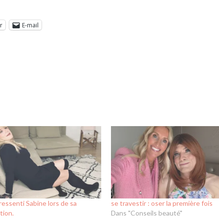
r
E-mail
ressenti Sabine lors de sa
se travestir : oser la première fois
tion.
Dans "Conseils beauté"