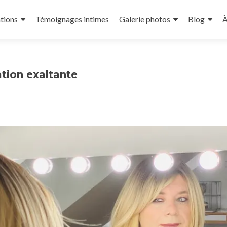
tions
Témoignages intimes
Galerie photos
Blog
À
tion exaltante