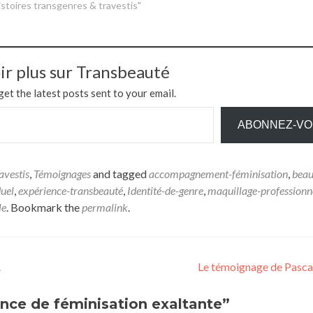
stoires transgenres & travestis"
ir plus sur Transbeauté
get the latest posts sent to your email.
ABONNEZ-V
avestis
,
Témoignages
and tagged
accompagnement-féminisation
,
beau
uel
,
expérience-transbeauté
,
Identité-de-genre
,
maquillage-professionn
le
. Bookmark the
permalink
.
.
Le témoignage de Pasca
nce de féminisation exaltante
”