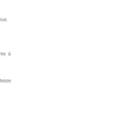
nce.
res à
tesse