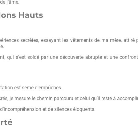
 de l’âme.
lons Hauts
iences secrètes, essayant les vêtements de ma mère, attiré p
e.
fiant, qui s’est soldé par une découverte abrupte et une confron
eptation est semé d’embûches.
s, je mesure le chemin parcouru et celui qu’il reste à accomplir
 d’incompréhension et de silences éloquents.
rté