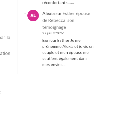
réconfortants....…
Alexia
sur
Esther épouse
de Rebecca: son
témoignage
27 juillet 2026
ar la
Bonjour Esther Je me
prénomme Alexia et je vis en
couple et mon épouse me
tation
soutient également dans
mes envies…
.