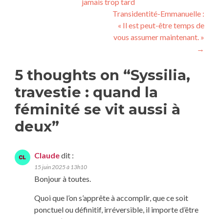
jamais trop tard
Transidentité-Emmanuelle :
« Il est peut-être temps de
vous assumer maintenant. »
→
5 thoughts on “
Syssilia,
travestie : quand la
féminité se vit aussi à
deux
”
Claude
dit :
15 juin 2025 à 13h10
Bonjour à toutes.
Quoi que l’on s’apprête à accomplir, que ce soit
ponctuel ou définitif, irréversible, il importe d’être