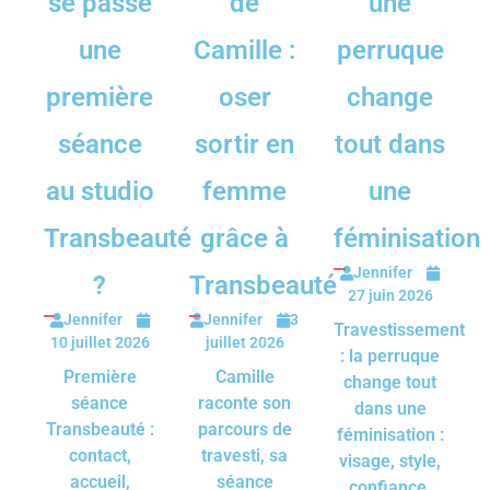
se passe
de
une
une
Camille :
perruque
première
oser
change
séance
sortir en
tout dans
au studio
femme
une
Transbeauté
grâce à
féminisation
Jennifer
?
Transbeauté
27 juin 2026
Jennifer
Jennifer
3
Travestissement
10 juillet 2026
juillet 2026
: la perruque
Première
Camille
change tout
séance
raconte son
dans une
Transbeauté :
parcours de
féminisation :
contact,
travesti, sa
visage, style,
accueil,
séance
confiance,