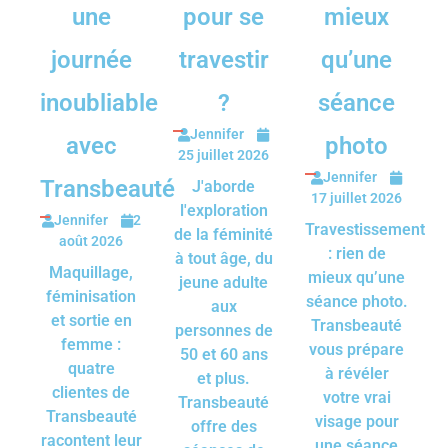
une
pour se
mieux
journée
travestir
qu’une
inoubliable
?
séance
Jennifer
avec
photo
25 juillet 2026
Jennifer
Transbeauté
J'aborde
17 juillet 2026
l'exploration
Jennifer
2
Travestissement
de la féminité
août 2026
: rien de
à tout âge, du
Maquillage,
mieux qu’une
jeune adulte
féminisation
séance photo.
aux
et sortie en
Transbeauté
personnes de
femme :
vous prépare
50 et 60 ans
quatre
à révéler
et plus.
clientes de
votre vrai
Transbeauté
Transbeauté
visage pour
offre des
racontent leur
une séance