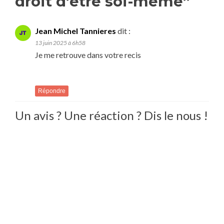
droit d’être soi-même
”
Jean Michel Tannieres
dit :
13 juin 2025 à 6h58
Je me retrouve dans votre recis
Répondre
Un avis ? Une réaction ? Dis le nous !