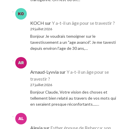
KOCH
sur
Y a-t-il un âge pour se travestir ?
29 juillet 2026
Bonjour Je voudrais temoigner sur le
tavestissement a un "age avancé". Je me tavesti
depuis environ l'age de 30 ans,…
Arnaud-Lyvvia
sur
Y a-t-il un âge pour se
travestir ?
27 juillet 2026
Bonjour Claude, Votre vision des choses et
tellement bien relaté au travers de vos mots qui
en seraient presque réconfortants....…
Alexia
sur
Esther épouse de Rebecca: son