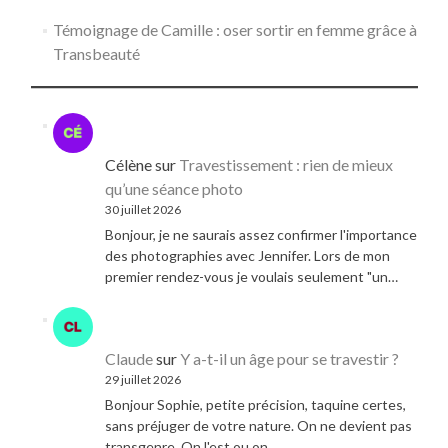
Témoignage de Camille : oser sortir en femme grâce à
Transbeauté
Célène
sur
Travestissement : rien de mieux
qu’une séance photo
30 juillet 2026
Bonjour, je ne saurais assez confirmer l'importance
des photographies avec Jennifer. Lors de mon
premier rendez-vous je voulais seulement "un…
Claude
sur
Y a-t-il un âge pour se travestir ?
29 juillet 2026
Bonjour Sophie, petite précision, taquine certes,
sans préjuger de votre nature. On ne devient pas
transgenre. On l'est ou on…