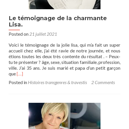
Le témoignage de la charmante
Lisa.
Posted on
21 juillet 2021
Voici le témoignage de la jolie lisa, qui m’a fait un super
accueil chez elle, j’ai été ravie de notre journée, et nous
étions toutes les deux très contente du résultat . – Peux-
tu te présenter ? âge, sexe, situation familiale, profession,
ville. J’ai 35 ans. Je suis marié et papa d’un petit garçon
Read
que
[…]
more
Posted in
Histoires transgenres & travestis
2 Comments
about
Le
témoignage
de
la
charmante
Lisa.