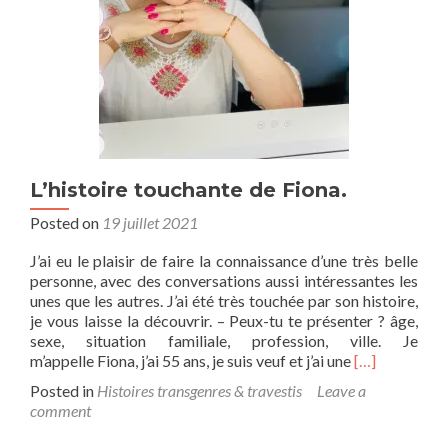
L’histoire touchante de Fiona.
Posted on
19 juillet 2021
J’ai eu le plaisir de faire la connaissance d’une très belle
personne, avec des conversations aussi intéressantes les
unes que les autres. J’ai été très touchée par son histoire,
je vous laisse la découvrir. – Peux-tu te présenter ? âge,
sexe, situation familiale, profession, ville. Je
Read
m’appelle Fiona, j’ai 55 ans, je suis veuf et j’ai une
[…]
more
Posted in
Histoires transgenres & travestis
Leave a
about
comment
L’histoire
touchante