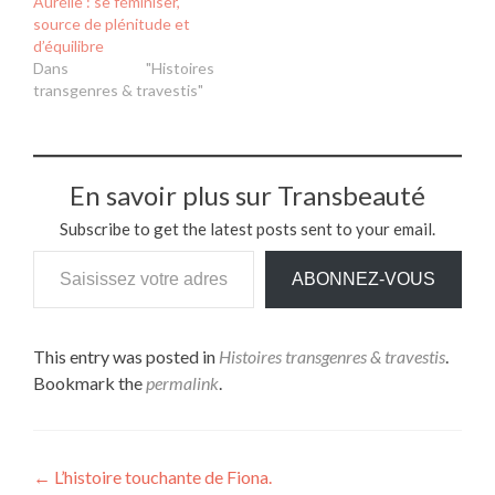
Aurélie : se féminiser,
source de plénitude et
d’équilibre
Dans "Histoires
transgenres & travestis"
En savoir plus sur Transbeauté
Subscribe to get the latest posts sent to your email.
Saisissez votre adresse e-mail…
ABONNEZ-VOUS
This entry was posted in
Histoires transgenres & travestis
.
Bookmark the
permalink
.
Navigation
←
L’histoire touchante de Fiona.