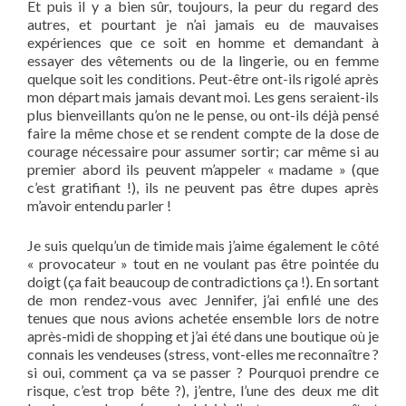
Et puis il y a bien sûr, toujours, la peur du regard des
autres, et pourtant je n’ai jamais eu de mauvaises
expériences que ce soit en homme et demandant à
essayer des vêtements ou de la lingerie, ou en femme
quelque soit les conditions. Peut-être ont-ils rigolé après
mon départ mais jamais devant moi. Les gens seraient-ils
plus bienveillants qu’on ne le pense, ou ont-ils déjà pensé
faire la même chose et se rendent compte de la dose de
courage nécessaire pour assumer sortir; car même si au
premier abord ils peuvent m’appeler « madame » (que
c’est gratifiant !), ils ne peuvent pas être dupes après
m’avoir entendu parler !
Je suis quelqu’un de timide mais j’aime également le côté
« provocateur » tout en ne voulant pas être pointée du
doigt (ça fait beaucoup de contradictions ça !). En sortant
de mon rendez-vous avec Jennifer, j’ai enfilé une des
tenues que nous avions achetée ensemble lors de notre
après-midi de shopping et j’ai été dans une boutique où je
connais les vendeuses (stress, vont-elles me reconnaître ?
si oui, comment ça va se passer ? Pourquoi prendre ce
risque, c’est trop bête ?), j’entre, l’une des deux me dit