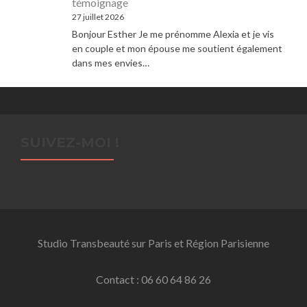
témoignage
27 juillet 2026
Bonjour Esther Je me prénomme Alexia et je vis
en couple et mon épouse me soutient également
dans mes envies…
SUIVEZ-MOI !
Studio Transbeauté sur Paris et Région Parisienne
Contact : 06 60 64 86 26