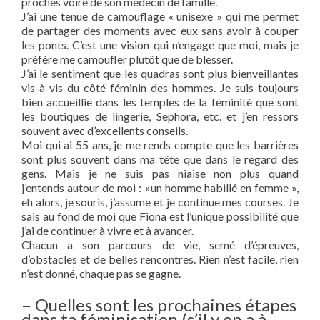
proches voire de son médecin de famille.
J’ai une tenue de camouflage « unisexe » qui me permet
de partager des moments avec eux sans avoir à couper
les ponts. C’est une vision qui n’engage que moi, mais je
préfère me camoufler plutôt que de blesser.
J’ai le sentiment que les quadras sont plus bienveillantes
vis-à-vis du côté féminin des hommes. Je suis toujours
bien accueillie dans les temples de la féminité que sont
les boutiques de lingerie, Sephora, etc. et j’en ressors
souvent avec d’excellents conseils.
Moi qui ai 55 ans, je me rends compte que les barrières
sont plus souvent dans ma tête que dans le regard des
gens. Mais je ne suis pas niaise non plus quand
j’entends autour de moi : »un homme habillé en femme »,
eh alors, je souris, j’assume et je continue mes courses. Je
sais au fond de moi que Fiona est l’unique possibilité que
j’ai de continuer à vivre et à avancer.
Chacun a son parcours de vie, semé d’épreuves,
d’obstacles et de belles rencontres. Rien n’est facile, rien
n’est donné, chaque pas se gagne.
– Quelles sont les prochaines étapes
dans ta féminisation (s’il y en a à