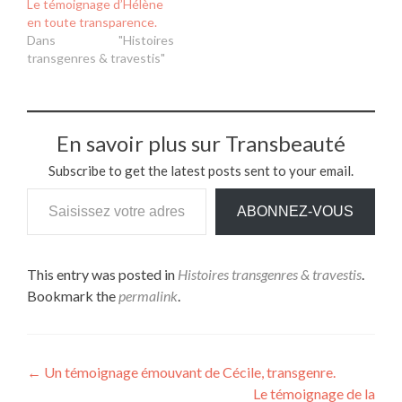
Le témoignage d’Hélène
en toute transparence.
Dans "Histoires
transgenres & travestis"
En savoir plus sur Transbeauté
Subscribe to get the latest posts sent to your email.
Saisissez votre adresse e-mail…
ABONNEZ-VOUS
This entry was posted in
Histoires transgenres & travestis
.
Bookmark the
permalink
.
Navigation
←
Un témoignage émouvant de Cécile, transgenre.
Le témoignage de la