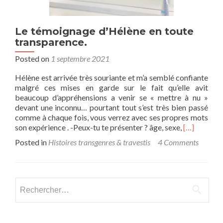
Le témoignage d’Hélène en toute
transparence.
Posted on
1 septembre 2021
Hélène est arrivée très souriante et m’a semblé confiante
malgré ces mises en garde sur le fait qu’elle avit
beaucoup d’appréhensions a venir se « mettre à nu »
devant une inconnu… pourtant tout s’est très bien passé
comme à chaque fois, vous verrez avec ses propres mots
Read
son expérience . -Peux-tu te présenter ? âge, sexe,
[…]
more
Posted in
Histoires transgenres & travestis
4 Comments
about
Le
témoignag
d’Hélène
Rechercher :
en
toute
transparenc