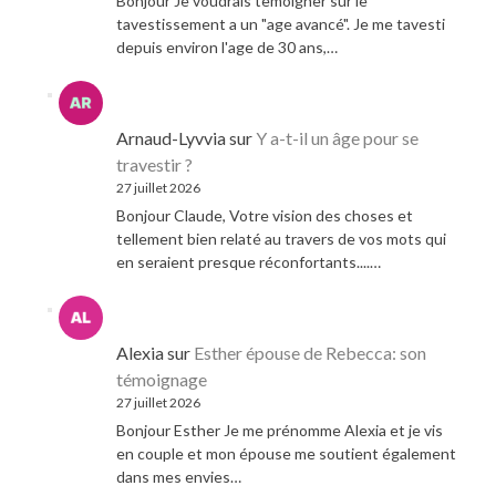
Bonjour Je voudrais temoigner sur le
tavestissement a un "age avancé". Je me tavesti
depuis environ l'age de 30 ans,…
Arnaud-Lyvvia
sur
Y a-t-il un âge pour se
travestir ?
27 juillet 2026
Bonjour Claude, Votre vision des choses et
tellement bien relaté au travers de vos mots qui
en seraient presque réconfortants....…
Alexia
sur
Esther épouse de Rebecca: son
témoignage
27 juillet 2026
Bonjour Esther Je me prénomme Alexia et je vis
en couple et mon épouse me soutient également
dans mes envies…