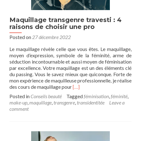
Maquillage transgenre travesti : 4
raisons de choisir une pro
Posted on
27 décembre 2022
Le maquillage révèle celle que vous êtes. Le maquillage,
moyen d’expression, symbole de la féminité, arme de
séduction incontournable et aussi moyen de féminisation
par excellence. Votre maquillage est un des éléments clé
du passing. Vous le savez mieux que quiconque. Forte de
mon expérience de maquilleuse professionnelle, je réalise
Read
des cours de maquillage pour
[…]
more
Posted in
Conseils beauté
Tagged
féminisation
,
féminité
,
about
make-up
,
maquillage
,
transgenre
,
transidentitée
Leave a
Maquillage
comment
transgenre
travesti
:
4
raisons