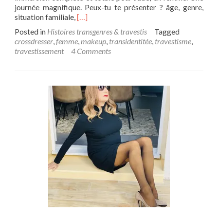
journée magnifique. Peux-tu te présenter ? âge, genre,
Read
situation familiale,
[…]
more
Posted in
Histoires transgenres & travestis
Tagged
about
crossdresser
,
femme
,
makeup
,
transidentitée
,
travestisme
,
La
travestissement
4 Comments
très
belle
journée
de
Jade,
en
femme