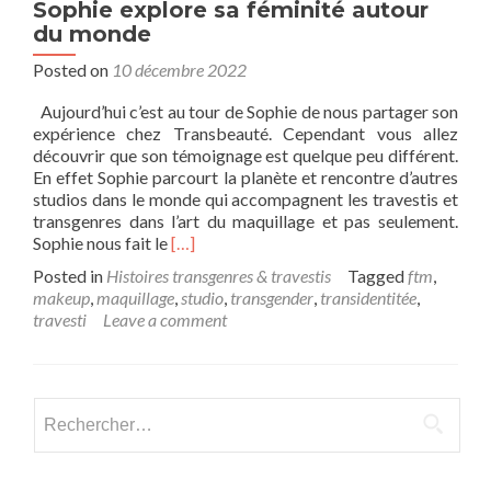
Sophie explore sa féminité autour
du monde
Posted on
10 décembre 2022
Aujourd’hui c’est au tour de Sophie de nous partager son
expérience chez Transbeauté. Cependant vous allez
découvrir que son témoignage est quelque peu différent.
En effet Sophie parcourt la planète et rencontre d’autres
studios dans le monde qui accompagnent les travestis et
transgenres dans l’art du maquillage et pas seulement.
Read
Sophie nous fait le
[…]
more
Posted in
Histoires transgenres & travestis
Tagged
ftm
,
about
makeup
,
maquillage
,
studio
,
transgender
,
transidentitée
,
Sophie
travesti
Leave a comment
explore
sa
féminité
autour
Rechercher :
du
monde