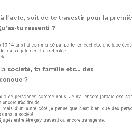
 l’acte, soit de te travestir pour la premi
Qu’as-tu ressenti ?
rs 13-14 ans j’ai commencé par porter en cachette une jupe éco
nde mais également très refoulée.
ela.
 la société, ta famille etc… des
lconque ?
oup de personnes comme nous. Je n’ai encore jamais osé sort
s encore très timide.
e, mais d’un autre côté je pense que c’est bien que des pers
 dans la société.
jugés entre être gay, travesti ou encore transgenre.