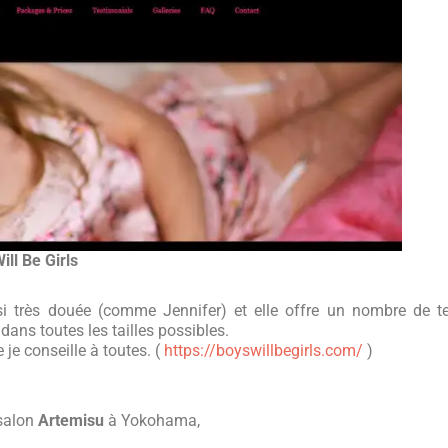
ll Be Girls
si très douée (comme Jennifer) et elle offre un nombre de t
ans toutes les tailles possibles.
 je conseille à toutes. (
https://boyswillbegirls.com/
)
 salon
Artemisu
à Yokohama,