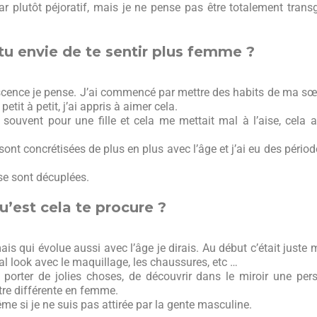
 car plutôt péjoratif, mais je ne pense pas être totalement trans
u envie de te sentir plus femme ?
dolescence je pense. J’ai commencé par mettre des habits de ma s
etit à petit, j’ai appris à aimer cela.
t souvent pour une fille et cela me mettait mal à l’aise, cela 
ont concrétisées de plus en plus avec l’âge et j’ai eu des pério
 se sont décuplées.
u’est cela te procure ?
ais qui évolue aussi avec l’âge je dirais. Au début c’était juste 
al look avec le maquillage, les chaussures, etc …
e porter de jolies choses, de découvrir dans le miroir une per
tre différente en femme.
ême si je ne suis pas attirée par la gente masculine.