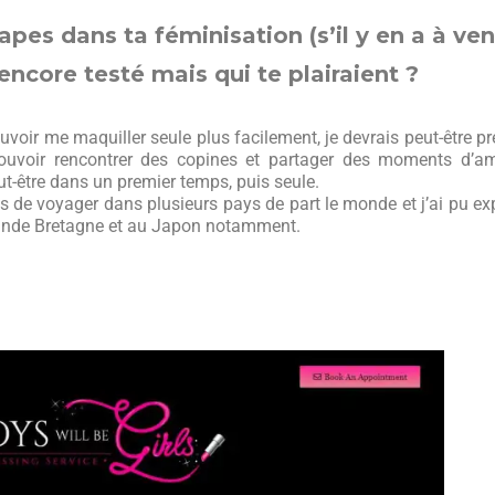
pes dans ta féminisation (s’il y en a à veni
encore testé mais qui te plairaient ?
ouvoir me maquiller seule plus facilement, je devrais peut-être p
ouvoir rencontrer des copines et partager des moments d’ami
t-être dans un premier temps, puis seule.
 de voyager dans plusieurs pays de part le monde et j’ai pu ex
rande Bretagne et au Japon notamment.