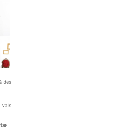
 à des
 vais
tte