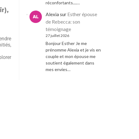
réconfortants....…
r),
Alexia
sur
Esther épouse
de Rebecca: son
témoignage
27 juillet 2026
rendre
Bonjour Esther Je me
tiés,
prénomme Alexia et je vis en
couple et mon épouse me
plorer
soutient également dans
mes envies…