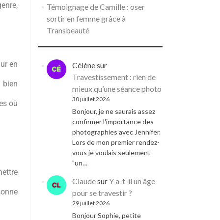
genre,
Témoignage de Camille : oser
sortir en femme grâce à
Transbeauté
œur en
Célène
sur
Travestissement : rien de
a bien
mieux qu’une séance photo
30 juillet 2026
des où
Bonjour, je ne saurais assez
confirmer l'importance des
photographies avec Jennifer.
Lors de mon premier rendez-
vous je voulais seulement
"un…
mettre
Claude
sur
Y a-t-il un âge
sonne
pour se travestir ?
29 juillet 2026
Bonjour Sophie, petite