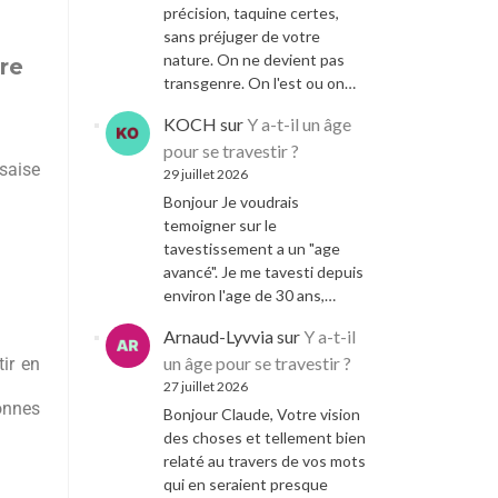
précision, taquine certes,
sans préjuger de votre
nature. On ne devient pas
ère
transgenre. On l'est ou on…
KOCH
sur
Y a-t-il un âge
pour se travestir ?
ssaise
29 juillet 2026
Bonjour Je voudrais
temoigner sur le
tavestissement a un "age
avancé". Je me tavesti depuis
environ l'age de 30 ans,…
Arnaud-Lyvvia
sur
Y a-t-il
un âge pour se travestir ?
ir en
27 juillet 2026
onnes
Bonjour Claude, Votre vision
des choses et tellement bien
relaté au travers de vos mots
qui en seraient presque