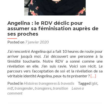
Angelina : le RDV déclic pour
assumer sa féminisation auprès de
ses proches
Posted on
7 janvier 2020
J’ai rencontré Angelina qui a fait 10 heures de route pour
arriver jusqu’à moi. J’ai découvert une personne à la
timidité touchante. Notre RDV a sonné comme une
révélation en elle. J’en suis ravie. Voici son récit. Le
parcours vers l’acceptation de soi et la révélation de sa
Read
véritable identité Angelina, peux-tu te présenter ?
[…]
more
Posted in
Histoires transgenres & travestis
Tagged
lgbt
,
about
mtf
,
transgender
,
transgenre
,
transition
Leave a
Angelina
comment
:
le
RDV
déclic