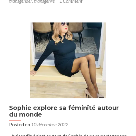
transgender
,
transgenre
1 Comment
maquillage
:
allié
de
la
transition
et
de
la
confiance
en
soi
Sophie explore sa féminité autour
du monde
Posted on
10 décembre 2022
Aujourd’hui c’est au tour de Sophie de nous partager son