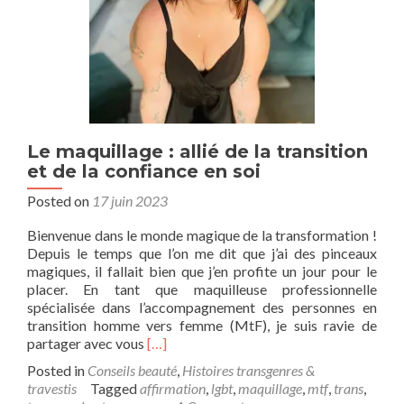
l’él
Le maquillage : allié de la transition
et de la confiance en soi
Posted on
17 juin 2023
Bienvenue dans le monde magique de la transformation !
Depuis le temps que l’on me dit que j’ai des pinceaux
magiques, il fallait bien que j’en profite un jour pour le
placer. En tant que maquilleuse professionnelle
spécialisée dans l’accompagnement des personnes en
transition homme vers femme (MtF), je suis ravie de
Read
partager avec vous
[…]
more
Posted in
Conseils beauté
,
Histoires transgenres &
about
travestis
Tagged
affirmation
,
lgbt
,
maquillage
,
mtf
,
trans
,
Le