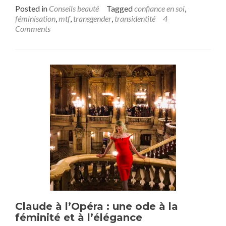
more
Posted in
Conseils beauté
Tagged
confiance en soi
,
about
féminisation
,
mtf
,
transgender
,
transidentité
4
Transidentité
Comments
:
médecine
esthétique
et
maquillage,
une
voie
vers
la
féminisation
?
Claude à l’Opéra : une ode à la
féminité et à l’élégance