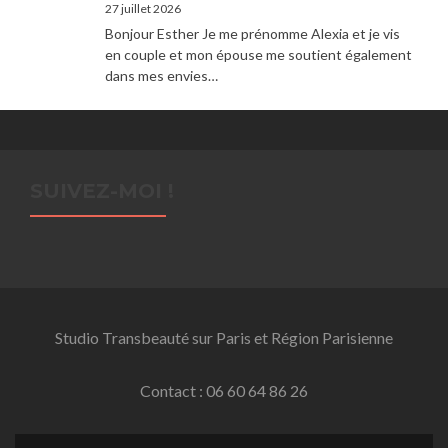
27 juillet 2026
Bonjour Esther Je me prénomme Alexia et je vis
en couple et mon épouse me soutient également
dans mes envies…
SUIVEZ-MOI !
Studio Transbeauté sur Paris et Région Parisienne
Contact : 06 60 64 86 26