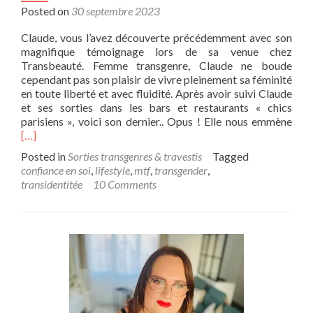
Posted on
30 septembre 2023
Claude, vous l’avez découverte précédemment avec son
magnifique témoignage lors de sa venue chez
Transbeauté. Femme transgenre, Claude ne boude
cependant pas son plaisir de vivre pleinement sa féminité
en toute liberté et avec fluidité. Après avoir suivi Claude
et ses sorties dans les bars et restaurants « chics
Rea
parisiens », voici son dernier.. Opus ! Elle nous emmène
mor
[…]
abo
Posted in
Sorties transgenres & travestis
Tagged
Cla
confiance en soi
,
lifestyle
,
mtf
,
transgender
,
à
transidentitée
10 Comments
l’Op
:
une
ode
à
la
fémi
et
à