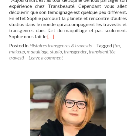
expérience chez Transbeauté. Cependant vous allez
découvrir que son témoignage est quelque peu différent.
En effet Sophie parcourt la planète et rencontre d’autres
studios dans le monde qui accompagnent les travestis et
transgenres dans l’art du maquillage et pas seulement.
Read
Sophie nous fait le
[…]
more
Posted in
Histoires transgenres & travestis
Tagged
ftm
,
about
makeup
,
maquillage
,
studio
,
transgender
,
transidentitée
,
Sophie
travesti
Leave a comment
explore
sa
féminité
autour
du
monde