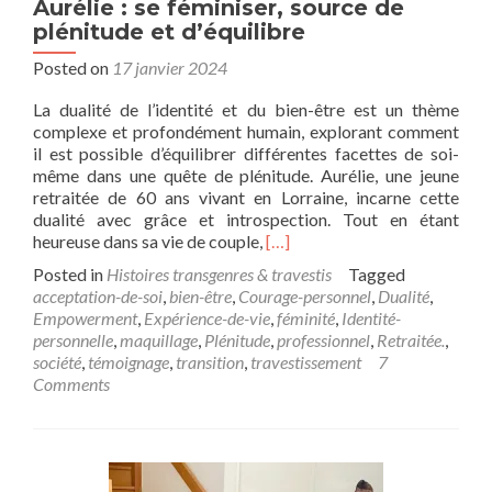
Aurélie : se féminiser, source de
plénitude et d’équilibre
Posted on
17 janvier 2024
La dualité de l’identité et du bien-être est un thème
complexe et profondément humain, explorant comment
il est possible d’équilibrer différentes facettes de soi-
même dans une quête de plénitude. Aurélie, une jeune
retraitée de 60 ans vivant en Lorraine, incarne cette
dualité avec grâce et introspection. Tout en étant
Read
heureuse dans sa vie de couple,
[…]
more
Posted in
Histoires transgenres & travestis
Tagged
about
acceptation-de-soi
,
bien-être
,
Courage-personnel
,
Dualité
,
Aurélie
Empowerment
,
Expérience-de-vie
,
féminité
,
Identité-
:
personnelle
,
maquillage
,
Plénitude
,
professionnel
,
Retraitée.
,
se
société
,
témoignage
,
transition
,
travestissement
7
féminiser,
Comments
source
de
plénitude
et
d’équilibre