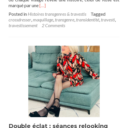
Read
marqué par une
[…]
more
Posted in
Histoires transgenres & travestis
Tagged
about
crossdresser
,
maquillage
,
transgenre
,
transidentité
,
travesti
,
Rose
travestissement
2 Comments
:
les
joies
et
les
peurs
du
travestissement
Double éclat : séances relooking