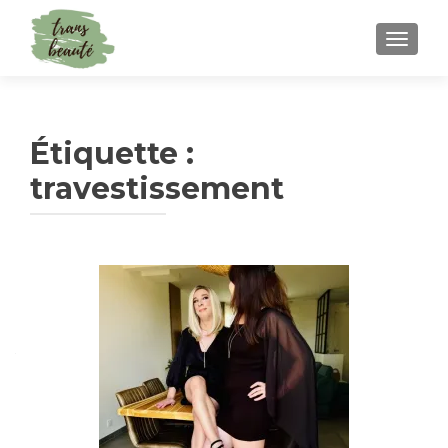
TOGGLE
Étiquette :
travestissement
Navigation
des
articles