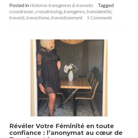
abo
Posted in
Histoires transgenres & travestis
Tagged
4
crossdresser
,
crossdressing
,
transgenre
,
transidentité
,
ans
travesti
,
travestisme
,
travestissement
5 Comments
de
mét
:
aut
et
fidél
de
Rox
à
Tra
Révéler Votre Féminité en toute
confiance : l’anonymat au cœur de