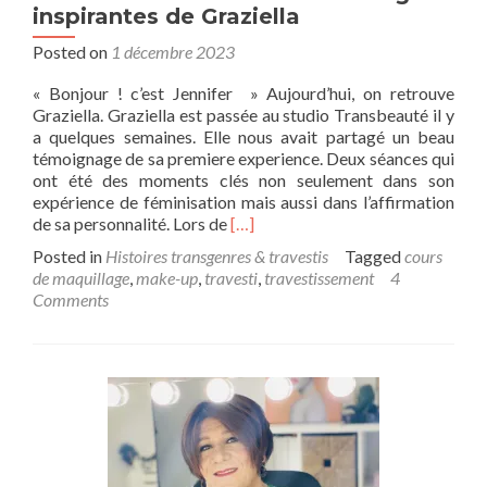
inspirantes de Graziella
Posted on
1 décembre 2023
« Bonjour ! c’est Jennifer » Aujourd’hui, on retrouve
Graziella. Graziella est passée au studio Transbeauté il y
a quelques semaines. Elle nous avait partagé un beau
témoignage de sa premiere experience. Deux séances qui
ont été des moments clés non seulement dans son
expérience de féminisation mais aussi dans l’affirmation
Read
de sa personnalité. Lors de
[…]
more
Posted in
Histoires transgenres & travestis
Tagged
cours
about
de maquillage
,
make-up
,
travesti
,
travestissement
4
Double
Comments
éclat
:
séances
relooking
inspirantes
de
Graziella