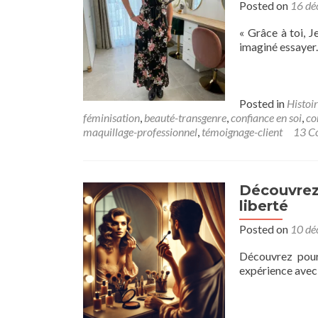
Posted on
16 dé
« Grâce à toi, J
imaginé essayer.
Posted in
Histoir
féminisation
,
beauté-transgenre
,
confiance en soi
,
co
maquillage-professionnel
,
témoignage-client
13 C
Découvrez 
liberté
Posted on
10 dé
Découvrez pour
expérience avec