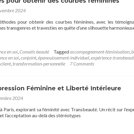
s pour obtenir des courbes féminines
ovembre 2024
thodes pour obtenir des courbes féminines, avec les témoign
s transgenres et travesties en quête d’une silhouette harmonieus
nce en soi
,
Conseils beauté
Tagged
accompagnement-féminisation
,
b
ance en soi
,
conjoint
,
épanouissement-individuel
,
expérience-transbeaut
client
,
transformation-personnelle
7 Comments
pression Féminine et Liberté Intérieure
embre 2024
 à Paris, explorant sa féminité avec Transbeauté. Un récit sur l’exp
é et l’acceptation au-delà des stéréotypes