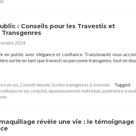
ts
ublic : Conseils pour les Travestis et
 Transgenres
cembre 2024
ir en public avec élégance et confiance. Transbeauté vous acc
ère sortie en tant que travesti ou personne transgenre, tout en do
nce en soi
,
Conseils beauté
,
Sorties transgenres & travestis
Tagged
confiance en soi
,
conjoint
,
épanouissement-individuel
,
expérience-trans
nts
aquillage révèle une vie : le témoignage
nce