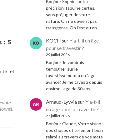
Bonjour Sophie, petite
précision, taquine certes,
sans préjuger de votre
nature. On ne devient pas
transgenre. On l'est ou on…
KOCH
sur
Y a-t-il un âge
 : 5
pour se travestir ?
29 juillet 2026
Bonjour Je voudrais
temoigner sur le
ité et
tavestissement a un "age
avancé". Je me tavesti depuis
environ l'age de 30 ans,…
Arnaud-Lyvvia
sur
Y a-t-il
eauté-
ionnel
,
un âge pour se travestir ?
27 juillet 2026
Bonjour Claude, Votre vision
des choses et tellement bien
relaté au travers de vos mots