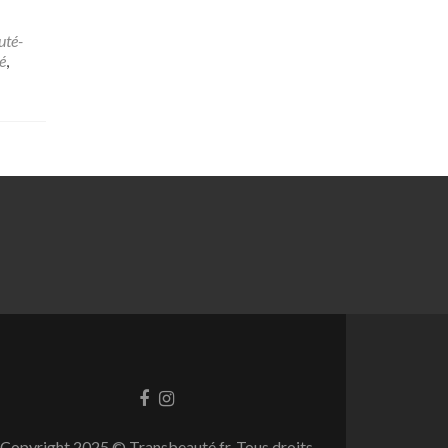
uté-
é
,
Facebook
Instagram
link
link
Copyright 2025 © Transbeauté.fr-Tous droits