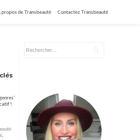
 propos de Transbeauté
Contactez Transbeauté
Rechercher :
clés
genres’
atif !
eauté-
é
,