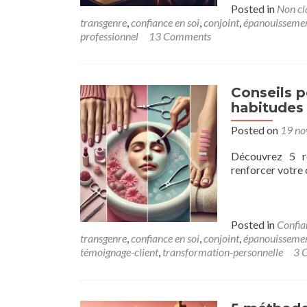
Posted in
Non cl
transgenre
,
confiance en soi
,
conjoint
,
épanouissemen
professionnel
13 Comments
Conseils p
habitudes 
Posted on
19 n
Découvrez 5 ro
renforcer votre 
Posted in
Confia
transgenre
,
confiance en soi
,
conjoint
,
épanouissemen
témoignage-client
,
transformation-personnelle
3 