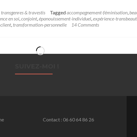
 transgenres & travestis
Tagged
accompagnement-féminisation
,
bea
ance en soi
,
conjoint
,
épanouissement-individuel
,
expérience-transbeaut
client
,
transformation-personnelle
14 Comments
SUIVEZ-MOI !
ne
Contact : 06 60 64 86 26