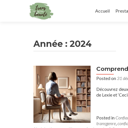
Skip
to
Accueil
Presta
content
Année :
2024
Comprendre
Navigation
Posted on
31 dé
des
articles
Découvrez deux l
de Lexie et ‘Ceci
Posted in
Confia
transgenre
,
confi