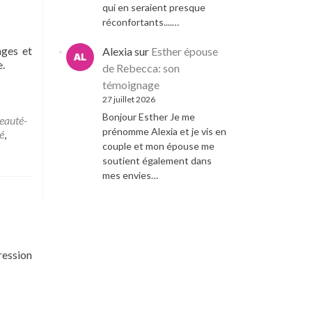
qui en seraient presque
réconfortants....…
ages et
Alexia
sur
Esther épouse
e.
de Rebecca: son
témoignage
27 juillet 2026
Bonjour Esther Je me
eauté-
prénomme Alexia et je vis en
é
,
couple et mon épouse me
soutient également dans
mes envies…
ression