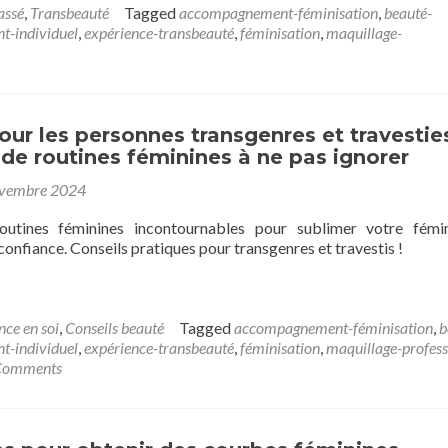
assé
,
Transbeauté
Tagged
accompagnement-féminisation
,
beauté-
t-individuel
,
expérience-transbeauté
,
féminisation
,
maquillage-
our les personnes transgenres et travesties
de routines féminines à ne pas ignorer
ovembre 2024
utines féminines incontournables pour sublimer votre fémin
confiance. Conseils pratiques pour transgenres et travestis !
nce en soi
,
Conseils beauté
Tagged
accompagnement-féminisation
,
b
t-individuel
,
expérience-transbeauté
,
féminisation
,
maquillage-profess
Comments