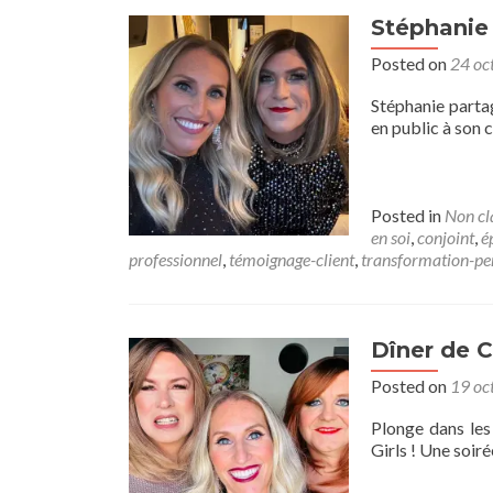
Stéphanie 
Posted on
24 oc
Stéphanie partag
en public à son
Posted in
Non cl
en soi
,
conjoint
,
é
professionnel
,
témoignage-client
,
transformation-pe
Dîner de Ch
Posted on
19 oc
Plonge dans les 
Girls ! Une soir