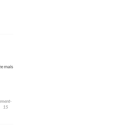
ée mais
ement-
15