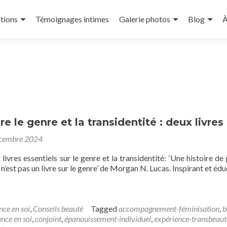
tions
Témoignages intimes
Galerie photos
Blog
À
 le genre et la transidentité : deux livres 
cembre 2024
ivres essentiels sur le genre et la transidentité: ‘Une histoire de 
 n’est pas un livre sur le genre’ de Morgan N. Lucas. Inspirant et éduc
nce en soi
,
Conseils beauté
Tagged
accompagnement-féminisation
,
b
ance en soi
,
conjoint
,
épanouissement-individuel
,
expérience-transbeaut