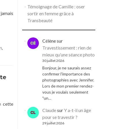
Témoignage de Camille : oser
 jamais
sortir en femme grâce à
Transbeauté
Célène
sur
n
,
Travestissement : rien de
mieux qu’une séance photo
30 juillet 2026
Bonjour, je ne saurais assez
confirmer l'importance des
ute
photographies avec Jennifer.
Lors de mon premier rendez-
vous je voulais seulement
"un…
 cette
Claude
sur
Y a-t-il un âge
pour se travestir ?
29 juillet 2026