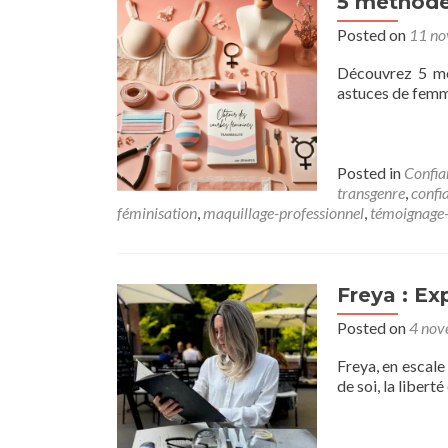
5 méthode
Posted on
11 n
Découvrez 5 mé
astuces de femme
Posted in
Confia
transgenre
,
confi
féminisation
,
maquillage-professionnel
,
témoignage-
Freya : Ex
Posted on
4 nov
Freya, en escale
de soi, la libert