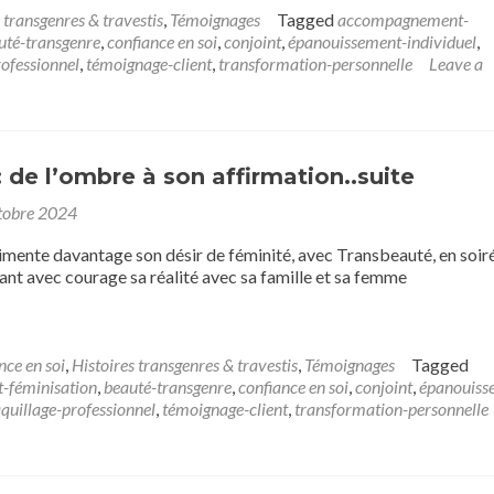
 transgenres & travestis
,
Témoignages
Tagged
accompagnement-
uté-transgenre
,
confiance en soi
,
conjoint
,
épanouissement-individuel
,
ofessionnel
,
témoignage-client
,
transformation-personnelle
Leave a
 de l’ombre à son affirmation..suite
tobre 2024
imente davantage son désir de féminité, avec Transbeauté, en soir
ant avec courage sa réalité avec sa famille et sa femme
nce en soi
,
Histoires transgenres & travestis
,
Témoignages
Tagged
féminisation
,
beauté-transgenre
,
confiance en soi
,
conjoint
,
épanouiss
quillage-professionnel
,
témoignage-client
,
transformation-personnelle