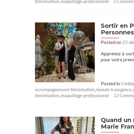
féminisation
,
maquillage-professionnel
2 Commen
Sortir en P
Personnes
Posted on
25 dé
Apprenez à sort
pour votre premi
Posted in
Confia
accompagnement-féminisation
,
beauté-transgenre
,
féminisation
,
maquillage-professionnel
12 Comme
Quand un m
Marie Fra