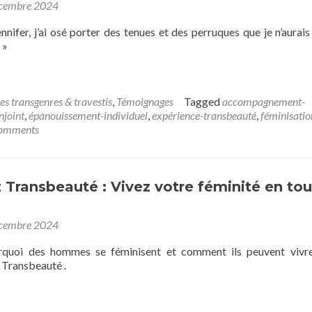
cembre 2024
ennifer, j’ai osé porter des tenues et des perruques que je n’aurais
 »
es transgenres & travestis
,
Témoignages
Tagged
accompagnement-
njoint
,
épanouissement-individuel
,
expérience-transbeauté
,
féminisatio
omments
Transbeauté : Vivez votre féminité en to
cembre 2024
quoi des hommes se féminisent et comment ils peuvent vivre
 Transbeauté .