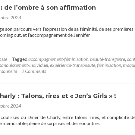
: de l’ombre à son affirmation
tobre 2024
e son parcours vers l’expression de sa féminité, de ses premières 
 coming out, et l’accompagnement de Jennifer
assé
Tagged
accompagnement-féminisation
,
beauté-transgenre
,
con
panouissement-individuel
,
expérience-transbeauté
,
féminisation
,
maqui
rsonnelle
2 Comments
arly : Talons, rires et « Jen’s Girls » !
tobre 2024
coulisses du Dîner de Charly, entre talons, rires, et complicité de
ée mémorable pleine de surprises et de rencontres