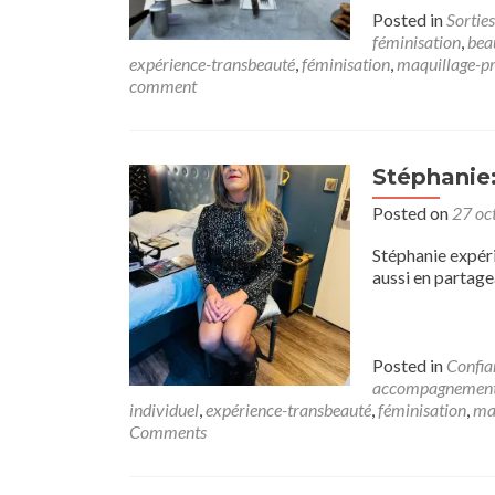
Posted in
Sorties
féminisation
,
bea
expérience-transbeauté
,
féminisation
,
maquillage-pr
comment
Stéphanie:
Posted on
27 oc
Stéphanie expér
aussi en partage
Posted in
Confia
accompagnement-
individuel
,
expérience-transbeauté
,
féminisation
,
ma
Comments