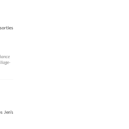
sorties
fiance
llage-
s Jen’s