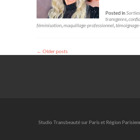
Posted in
Sorties
transgenre
,
confi
féminisation
,
maquillage-professionnel
,
témoignage-
←
Older posts
Studio Transbeauté sur Paris et Région Parisien