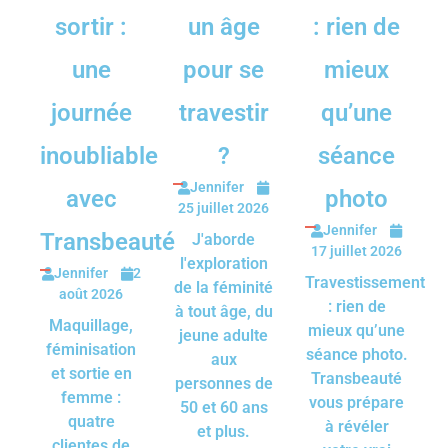
sortir :
un âge
: rien de
une
pour se
mieux
journée
travestir
qu’une
inoubliable
?
séance
Jennifer
avec
photo
25 juillet 2026
Jennifer
Transbeauté
J'aborde
17 juillet 2026
l'exploration
Jennifer
2
Travestissement
de la féminité
août 2026
: rien de
à tout âge, du
Maquillage,
mieux qu’une
jeune adulte
féminisation
séance photo.
aux
et sortie en
Transbeauté
personnes de
femme :
vous prépare
50 et 60 ans
quatre
à révéler
et plus.
clientes de