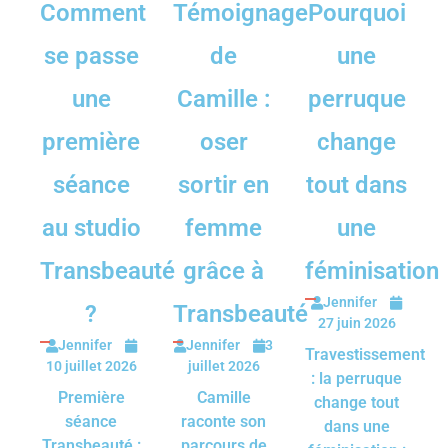
Comment
Témoignage
Pourquoi
se passe
de
une
une
Camille :
perruque
première
oser
change
séance
sortir en
tout dans
au studio
femme
une
Transbeauté
grâce à
féminisation
Jennifer
?
Transbeauté
27 juin 2026
Jennifer
Jennifer
3
Travestissement
10 juillet 2026
juillet 2026
: la perruque
Première
Camille
change tout
séance
raconte son
dans une
Transbeauté :
parcours de