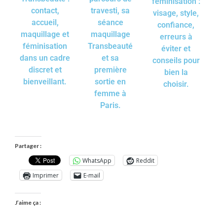
féminisation :
contact,
travesti, sa
visage, style,
accueil,
séance
confiance,
maquillage et
maquillage
erreurs à
féminisation
Transbeauté
éviter et
dans un cadre
et sa
conseils pour
discret et
première
bien la
bienveillant.
sortie en
choisir.
femme à
Paris.
Partager :
WhatsApp
Reddit
Imprimer
E-mail
J’aime ça :