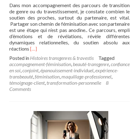
Dans mon accompagnement des parcours de transition
de genre ou du travestissement, je constate combien le
soutien des proches, surtout du partenaire, est vital.
Partager son chemin de féminisation avec son partenaire
est une étape qui n’est pas anodine.. Ce parcours, empli
d’émotions et de révélations, révèle différentes
dynamiques relationnelles, du soutien absolu aux
Read
réactions
[…]
more
Posted in
Histoires transgenres & travestis
Tagged
about
accompagnement-féminisation
,
beauté-transgenre
,
confiance
Féminisation
en soi
,
conjoint
,
épanouissement-individuel
,
expérience-
de
transbeauté
,
féminisation
,
maquillage-professionnel
,
Fauve
témoignage-client
,
transformation-personnelle
8
:
Comments
complicité
avec
sa
Conjointe