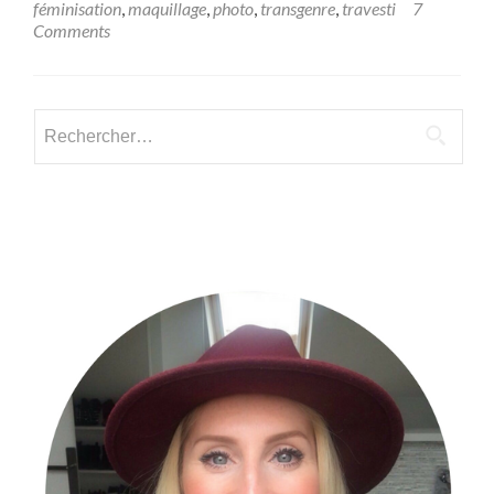
féminisation
,
maquillage
,
photo
,
transgenre
,
travesti
7
Illuminez
Comments
Votre
Féminité
:
5
Rechercher :
Conseils
de
Photos
pour
Transgenres
et
Travesties