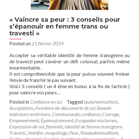
« Vaincre sa peur : 3 conseils pour
s’épanouir en femme trans ou
travesti »
Posted on
21 février 2024
Accepter sa véritable identité de femme transgenre ou
de travesti peut s’avérer un défi colossal, parfois même
insurmontable.
Il est compréhensible que la peur puisse souvent freiner
l’envie de franchir le pas suivant.
Voici 3 conseils ( un 4 éme en bonus à la fin de l’article )
pour vaincre vos peurs…
Posted in
Confiance en soi
Tagged
(autonomisation)
,
Acceptation
,
Aventure-de-découverte de soi
,
Beauté-
intérieure-extérieure
,
Communauté
,
confiance
,
Courage
,
Empowerment
,
Épanouissement
,
Escapades-nocturnes
,
Expression-de-soi
,
féminité
,
Identité de femme transgenre
Travesti
,
Jennifer
,
maquillage
,
Peur
,
Réseaubienveillant
,
Sorties-shopping
,
Soutien
,
transformation-personnelle
4