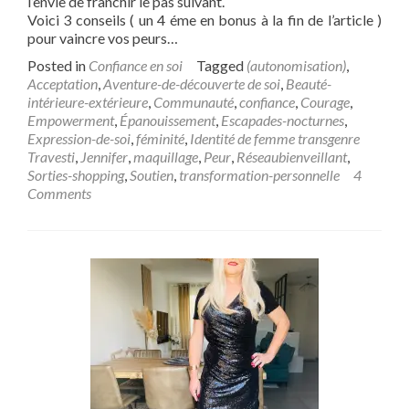
l’envie de franchir le pas suivant.
Voici 3 conseils ( un 4 éme en bonus à la fin de l’article )
pour vaincre vos peurs…
Posted in
Confiance en soi
Tagged
(autonomisation)
,
Acceptation
,
Aventure-de-découverte de soi
,
Beauté-
intérieure-extérieure
,
Communauté
,
confiance
,
Courage
,
Empowerment
,
Épanouissement
,
Escapades-nocturnes
,
Expression-de-soi
,
féminité
,
Identité de femme transgenre
Travesti
,
Jennifer
,
maquillage
,
Peur
,
Réseaubienveillant
,
Sorties-shopping
,
Soutien
,
transformation-personnelle
4
Comments