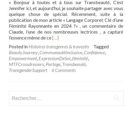
« Bonjour à toutes et à tous sur Transbeauté, C’est
Jennifer ici, et aujourd’hui, je souhaite partager avec vous
quelque chose de spécial. Récemment, suite à la
publication de mon article « Langage Corporel: Clé d’une
Féminité Rayonnante en 2024 ?« , un commentaire de
Claude, l’une de nos nombreuses lectrices , a capturé
Read
l’essence même de ce
[…]
more
Posted in
Histoires transgenres & travestis
Tagged
about
BeautyJourney
,
CommunautéInclusive
,
Confidence
,
Échange
Empowerment
,
ExpressionDeSoi
,
féminité
,
Inspirant
MTFCrossdressers
,
Partage
,
Transbeauté
,
sur
TransgenderSupport
6 Comments
Transbeauté
:
Valorisons
Vos
Rechercher :
Voix
et
Vos
Histoires