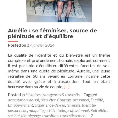
Aurélie : se féminiser, source de
plénitude et d’équilibre
Posted on
17 janvier 2024
La dualité de l’identité et du bien-être est un thème
complexe et profondément humain, explorant comment
il est possible d’équilibrer différentes facettes de soi-
même dans une quête de plénitude. Aurélie, une jeune
retraitée de 60 ans vivant en Lorraine, incarne cette
dualité avec grâce et introspection. Tout en étant
Read
heureuse dans sa vie de couple,
[…]
more
Posted in
Histoires transgenres & travestis
Tagged
about
acceptation-de-soi
,
bien-être
,
Courage-personnel
,
Dualité
,
Aurélie
Empowerment
,
Expérience-de-vie
,
féminité
,
Identité-
:
personnelle
,
maquillage
,
Plénitude
,
professionnel
,
Retraitée.
,
se
société
,
témoignage
,
transition
,
travestissement
7
féminiser,