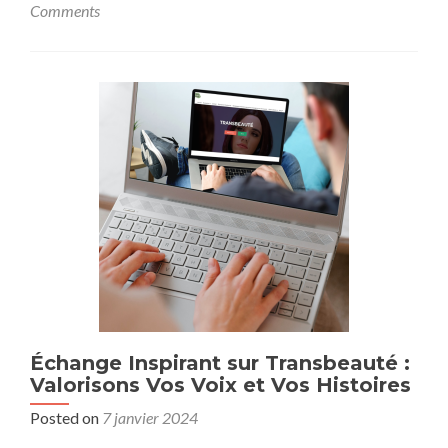
Comments
source
de
plénitude
et
d’équilibre
Échange Inspirant sur Transbeauté :
Valorisons Vos Voix et Vos Histoires
Posted on
7 janvier 2024