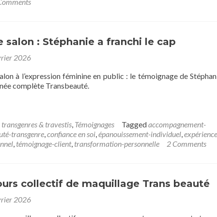
Comments
e salon : Stéphanie a franchi le cap
vrier 2026
alon à l’expression féminine en public : le témoignage de Stéphani
urnée complète Transbeauté.
 transgenres & travestis
,
Témoignages
Tagged
accompagnement-
uté-transgenre
,
confiance en soi
,
épanouissement-individuel
,
expérience
onnel
,
témoignage-client
,
transformation-personnelle
2 Comments
urs collectif de maquillage Trans beauté
vrier 2026