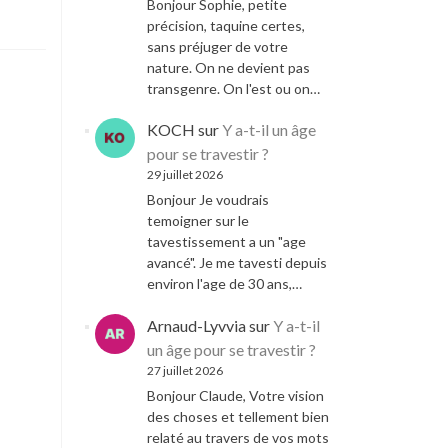
Bonjour Sophie, petite
précision, taquine certes,
sans préjuger de votre
nature. On ne devient pas
transgenre. On l'est ou on…
KOCH
sur
Y a-t-il un âge
pour se travestir ?
29 juillet 2026
Bonjour Je voudrais
temoigner sur le
tavestissement a un "age
avancé". Je me tavesti depuis
environ l'age de 30 ans,…
Arnaud-Lyvvia
sur
Y a-t-il
un âge pour se travestir ?
27 juillet 2026
Bonjour Claude, Votre vision
des choses et tellement bien
relaté au travers de vos mots