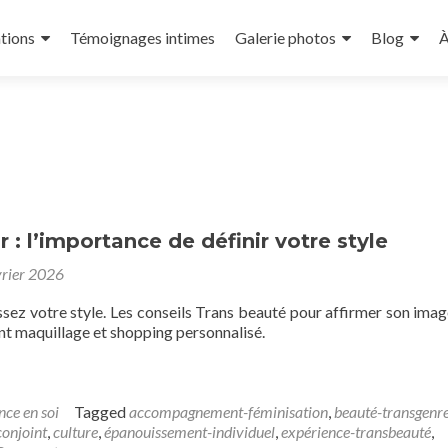
tions
Témoignages intimes
Galerie photos
Blog
À
r : l’importance de définir votre style
vrier 2026
issez votre style. Les conseils Trans beauté pour affirmer son imag
maquillage et shopping personnalisé.
nce en soi
Tagged
accompagnement-féminisation
,
beauté-transgenr
conjoint
,
culture
,
épanouissement-individuel
,
expérience-transbeauté
,