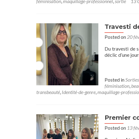
féminisation
,
maquillage-professionnel
,
sortie
13 
Travesti d
Posted on
20 fé
Du travesti de s
déclic d’une jo
Posted in
Sorties
féminisation
,
bea
transbeauté
,
Identité-de-genre
,
maquillage-professi
Premier co
Posted on
13 fé