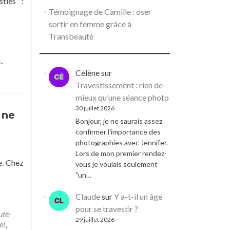
sties :
Témoignage de Camille : oser
sortir en femme grâce à
Transbeauté
-
Célène
sur
Travestissement : rien de
mieux qu’une séance photo
30 juillet 2026
 ne
Bonjour, je ne saurais assez
confirmer l'importance des
photographies avec Jennifer.
Lors de mon premier rendez-
e. Chez
vous je voulais seulement
"un…
Claude
sur
Y a-t-il un âge
pour se travestir ?
uté-
29 juillet 2026
el
,