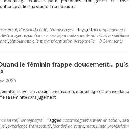
r maquillage collectif pour personnes transgenres et trave
onfiance et lien au studio Transbeauté.
nce en soi
,
Conseils beauté
,
Témoignages
Tagged
accompagnement-
uté-transgenre
,
confiance en soi
,
épanouissement-individuel
,
expérience
onnel
,
témoignage-client
,
transformation-personnelle
3 Comments
 Quand le féminin frappe doucement… puis
us
rier 2026
nnifer travestie : désir, féminisation, maquillage et bienveillanc
re sa féminité sans jugement
nce en soi
,
Témoignages
Tagged
accompagnement-féminisation
,
bea
uel
,
expérience-transbeauté
,
Identité-de-genre
,
maquillage-professionn