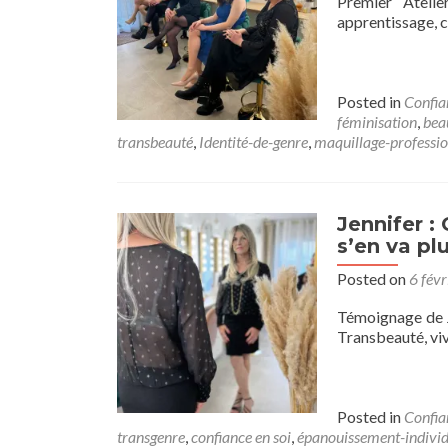
Premier Atelie
apprentissage, c
Posted in
Confia
féminisation
,
bea
transbeauté
,
Identité-de-genre
,
maquillage-professi
Jennifer :
s’en va pl
Posted on
6 fév
Témoignage de Je
Transbeauté, viv
Posted in
Confia
transgenre
,
confiance en soi
,
épanouissement-individ