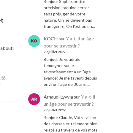
Bonjour Sophie, petite
précision, taquine certes,
sans préjuger de votre
et
nature. On ne devient pas
transgenre. On l'est ou on…
KOCH
sur
Y a-t-il un âge
pour se travestir ?
 abouti
29 juillet 2026
Bonjour Je voudrais
temoigner sur le
tavestissement a un "age
uté-
avancé". Je me tavesti depuis
-
environ l'age de 30 ans,…
Arnaud-Lyvvia
sur
Y a-t-il
un âge pour se travestir ?
27 juillet 2026
Bonjour Claude, Votre vision
des choses et tellement bien
relaté au travers de vos mots