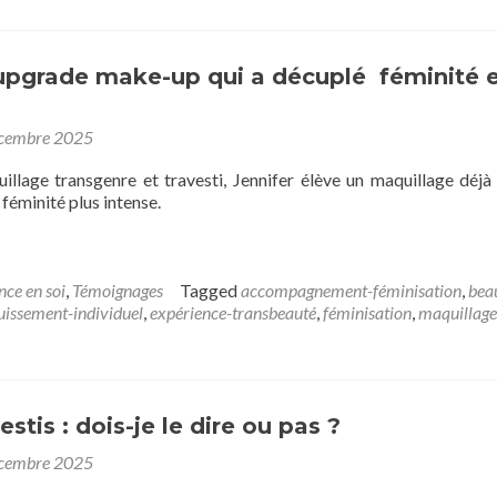
’upgrade make-up qui a décuplé féminité 
cembre 2025
uillage transgenre et travesti, Jennifer élève un maquillage déjà
 féminité plus intense.
nce en soi
,
Témoignages
Tagged
accompagnement-féminisation
,
bea
issement-individuel
,
expérience-transbeauté
,
féminisation
,
maquillage
stis : dois-je le dire ou pas ?
cembre 2025