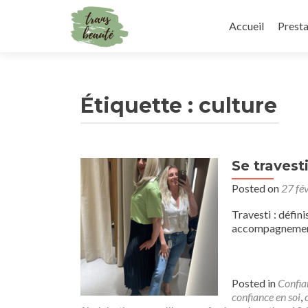
Skip
to
Accueil
Presta
content
Étiquette :
culture
Se travesti
Navigation
Posted on
27 fé
des
articles
Travesti : défin
accompagnement 
Posted in
Confia
confiance en soi
,