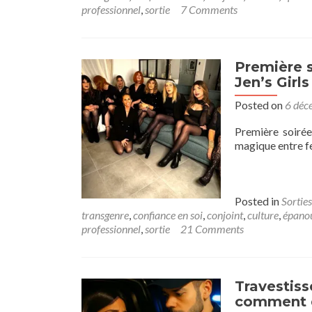
professionnel
,
sortie
7 Comments
Première 
Jen’s Girls
Posted on
6 déc
Première soirée
magique entre f
Posted in
Sorties
transgenre
,
confiance en soi
,
conjoint
,
culture
,
épanou
professionnel
,
sortie
21 Comments
Travestiss
comment d