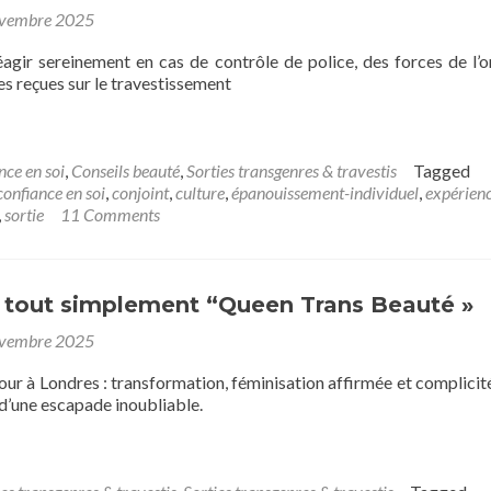
ovembre 2025
éagir sereinement en cas de contrôle de police, des forces de l’o
es reçues sur le travestissement
nce en soi
,
Conseils beauté
,
Sorties transgenres & travestis
Tagged
confiance en soi
,
conjoint
,
culture
,
épanouissement-individuel
,
expérien
,
sortie
11 Comments
, tout simplement “Queen Trans Beauté »
ovembre 2025
r à Londres : transformation, féminisation affirmée et complicit
d’une escapade inoubliable.