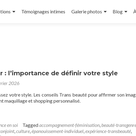
tions
Témoignages intimes
Galerie photos
Blog
À
r : l’importance de définir votre style
vrier 2026
issez votre style. Les conseils Trans beauté pour affirmer son imag
maquillage et shopping personnalisé.
nce en soi
Tagged
accompagnement-féminisation
,
beauté-transgenr
conjoint
,
culture
,
épanouissement-individuel
,
expérience-transbeauté
,