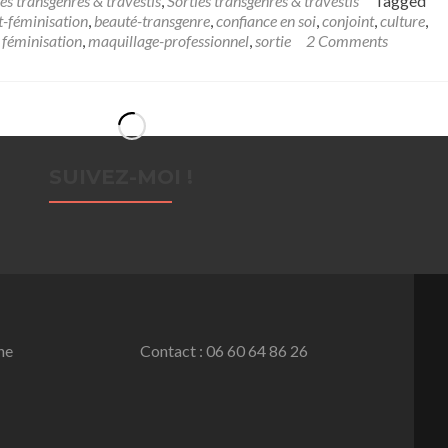
es transgenres & travestis
,
Sorties transgenres & travestis
Tagged
féminisation
,
beauté-transgenre
,
confiance en soi
,
conjoint
,
culture
,
,
féminisation
,
maquillage-professionnel
,
sortie
2 Comments
SUIVEZ-MOI !
ne
Contact : 06 60 64 86 26