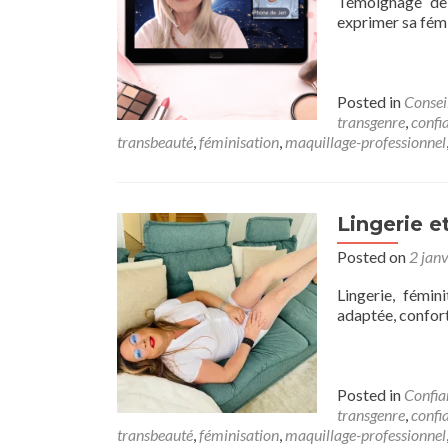
Témoignage de 
exprimer sa fémi
Posted in
Consei
transgenre
,
confi
transbeauté
,
féminisation
,
maquillage-professionnel
Lingerie e
Posted on
2 jan
Lingerie, fémin
adaptée, confort
Posted in
Confia
transgenre
,
confi
transbeauté
,
féminisation
,
maquillage-professionnel