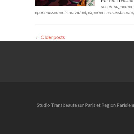
Posted in
Histoir
accompagnement-
épanouissement-individuel
,
expérience-transbeauté
←
Older posts
Studio Transbeauté sur Paris et Région Parisien