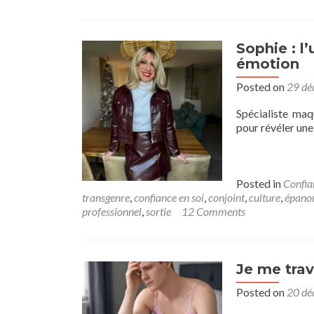
Sophie : l
émotion
Posted on
29 dé
Spécialiste maq
pour révéler une
Posted in
Confia
transgenre
,
confiance en soi
,
conjoint
,
culture
,
épanou
professionnel
,
sortie
12 Comments
Je me trave
Posted on
20 dé