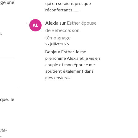
age une
qui en seraient presque
réconfortants....…
Alexia
sur
Esther épouse
de Rebecca: son
e
,
témoignage
27 juillet 2026
Bonjour Esther Je me
prénomme Alexia et je vis en
couple et mon épouse me
soutient également dans
mes envies…
que. le
uté-
-