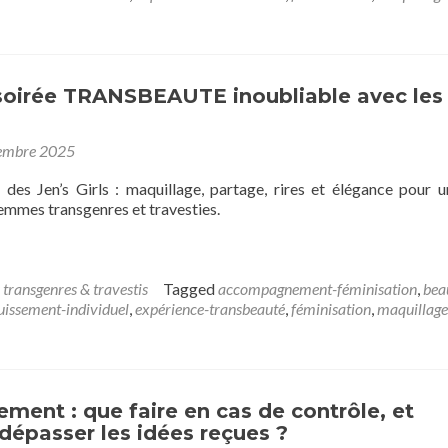
soirée TRANSBEAUTE inoubliable avec les
embre 2025
 des Jen’s Girls : maquillage, partage, rires et élégance pour u
emmes transgenres et travesties.
 transgenres & travestis
Tagged
accompagnement-féminisation
,
bea
issement-individuel
,
expérience-transbeauté
,
féminisation
,
maquillage
ement : que faire en cas de contrôle, et
épasser les idées reçues ?