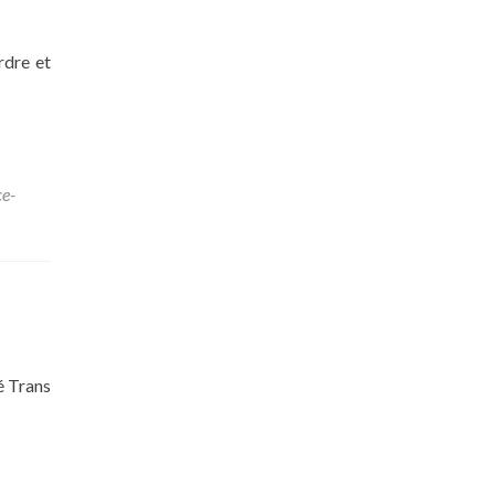
rdre et
ce-
é Trans