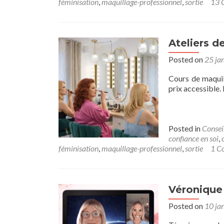
féminisation
,
maquillage-professionnel
,
sortie
13 
Ateliers d
Posted on
25 ja
Cours de maquil
prix accessible. 
Posted in
Consei
confiance en soi
,
féminisation
,
maquillage-professionnel
,
sortie
1 C
Véronique 
Posted on
10 ja