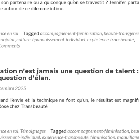
à son partenaire ou a quiconque qu’on se travestit ? Jennifer part
e autour de ce dilemme intime.
nce en soi
Tagged
accompagnement-féminisation
,
beauté-transgenr
conjoint
,
culture
,
épanouissement-individuel
,
expérience-transbeauté
,
Comments
ation n’est jamais une question de talent :
question d’élan.
cembre 2025
uand l’envie et la technique ne font qu’un, le résultat est magnifi
Rose chez Transbeauté
nce en soi
,
Témoignages
Tagged
accompagnement-féminisation
,
bea
issement-individuel
,
expérience-transbeauté
,
féminisation
,
maquillage