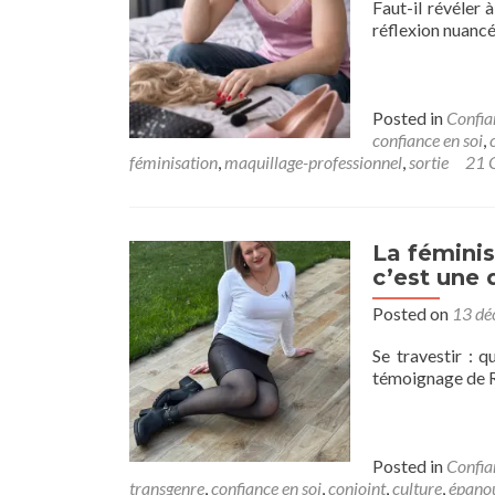
Faut-il révéler 
réflexion nuancé
Posted in
Confia
confiance en soi
,
féminisation
,
maquillage-professionnel
,
sortie
21 
La féminis
c’est une 
Posted on
13 dé
Se travestir : q
témoignage de 
Posted in
Confia
transgenre
,
confiance en soi
,
conjoint
,
culture
,
épanou