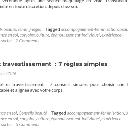
Véronique après une séance maquillage en visio Transbeaut
nité en toute discrétion, depuis chez soi.
ls beauté
,
Témoignages
Tagged
accompagnement-féminisation
,
beau
ance en soi
,
conjoint
,
culture
,
épanouissement-individuel
,
expérience-
,
sortie
2 Comments
t travestissement : 7 règles simples
vier 2026
ité et travestissement : 7 conseils simples pour choisir une l
able et alignée avec votre corps.
nce en soi
,
Conseils beauté
Tagged
accompagnement-féminisation
,
b
ance en soi
,
conjoint
,
culture
,
épanouissement-individuel
,
expérience-
,
sortie
5 Comments