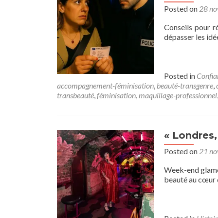
Posted on
28 n
Conseils pour r
dépasser les idé
Posted in
Confia
accompagnement-féminisation
,
beauté-transgenre
,
transbeauté
,
féminisation
,
maquillage-professionnel
« Londres
Posted on
21 n
Week-end glamou
beauté au cœur 