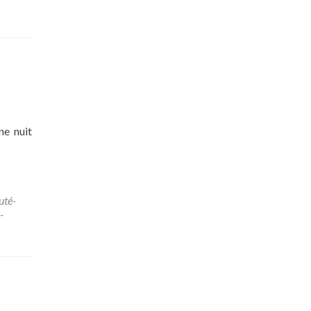
ne nuit
uté-
-