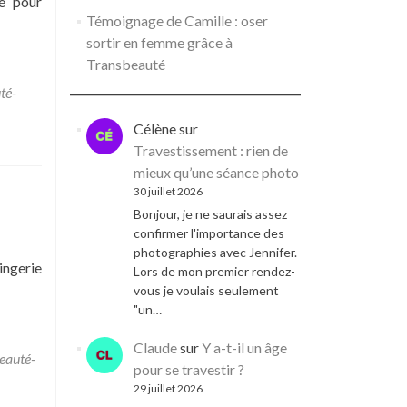
é pour
Témoignage de Camille : oser
sortir en femme grâce à
Transbeauté
té-
Célène
sur
Travestissement : rien de
mieux qu’une séance photo
30 juillet 2026
Bonjour, je ne saurais assez
confirmer l'importance des
photographies avec Jennifer.
ingerie
Lors de mon premier rendez-
vous je voulais seulement
"un…
Claude
sur
Y a-t-il un âge
eauté-
pour se travestir ?
29 juillet 2026