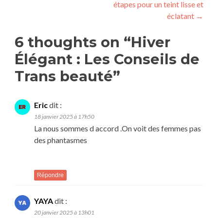
étapes pour un teint lisse et
éclatant
→
6 thoughts on “
Hiver
Élégant : Les Conseils de
Trans beauté
”
Eric
dit :
18 janvier 2025 à 17h50
La nous sommes d accord .On voit des femmes pas
des phantasmes
Répondre
YAYA
dit :
20 janvier 2025 à 13h01