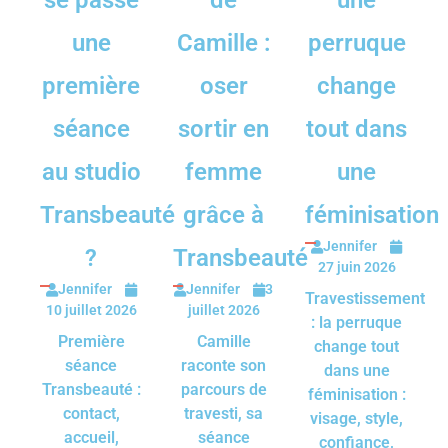
se passe
de
une
une
Camille :
perruque
première
oser
change
séance
sortir en
tout dans
au studio
femme
une
Transbeauté
grâce à
féminisation
Jennifer
?
Transbeauté
27 juin 2026
Jennifer
Jennifer
3
Travestissement
10 juillet 2026
juillet 2026
: la perruque
Première
Camille
change tout
séance
raconte son
dans une
Transbeauté :
parcours de
féminisation :
contact,
travesti, sa
visage, style,
accueil,
séance
confiance,