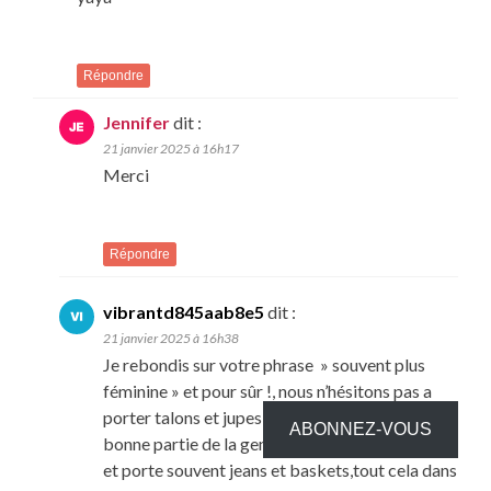
Répondre
Jennifer
dit :
21 janvier 2025 à 16h17
Merci
Répondre
vibrantd845aab8e5
dit :
21 janvier 2025 à 16h38
Je rebondis sur votre phrase » souvent plus
féminine » et pour sûr !, nous n’hésitons pas a
porter talons et jupes ou robes , alors qu’une
ABONNEZ-VOUS
bonne partie de la gente féminine s’emmitoufle
et porte souvent jeans et baskets,tout cela dans