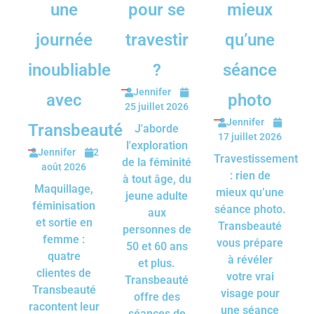
une
pour se
mieux
journée
travestir
qu’une
inoubliable
?
séance
Jennifer
avec
photo
25 juillet 2026
Jennifer
Transbeauté
J'aborde
17 juillet 2026
l'exploration
Jennifer
2
Travestissement
de la féminité
août 2026
: rien de
à tout âge, du
Maquillage,
mieux qu’une
jeune adulte
féminisation
séance photo.
aux
et sortie en
Transbeauté
personnes de
femme :
vous prépare
50 et 60 ans
quatre
à révéler
et plus.
clientes de
votre vrai
Transbeauté
Transbeauté
visage pour
offre des
racontent leur
une séance
séances de