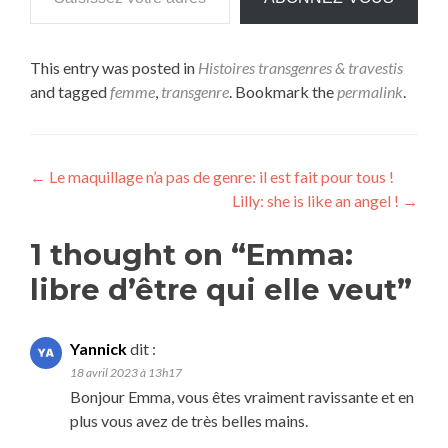
This entry was posted in
Histoires transgenres & travestis
and tagged
femme
,
transgenre
. Bookmark the
permalink
.
Navigation
←
Le maquillage n’a pas de genre: il est fait pour tous !
Lilly: she is like an angel !
→
de
l’article
1 thought on “
Emma:
libre d’être qui elle veut
”
Yannick
dit :
18 avril 2023 à 13h17
Bonjour Emma, vous êtes vraiment ravissante et en
plus vous avez de très belles mains.