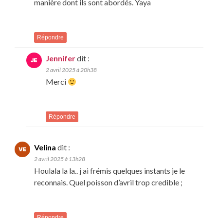
manière dont ils sont abordés. Yaya
Répondre
Jennifer
dit :
2 avril 2025 à 20h38
Merci
Répondre
Velina
dit :
2 avril 2025 à 13h28
Houlala la la.. j ai frémis quelques instants je le
reconnais. Quel poisson d’avril trop credible ;
Répondre