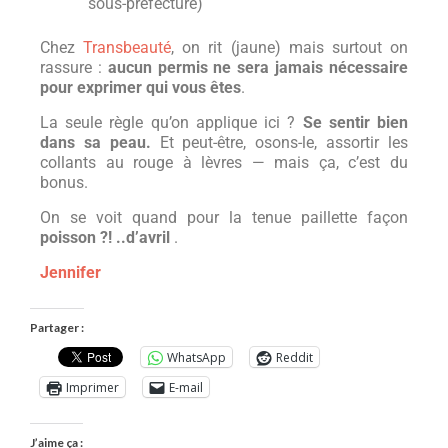
sous-préfecture)
Chez
Transbeauté
, on rit (jaune) mais surtout on
rassure :
aucun permis ne sera jamais nécessaire
pour exprimer qui vous êtes
.
La seule règle qu’on applique ici ?
Se sentir bien
dans sa peau.
Et peut-être, osons-le, assortir les
collants au rouge à lèvres — mais ça, c’est du
bonus.
On se voit quand pour la tenue paillette façon
poisson ?! ..d’avril
.
Jennifer
Partager :
WhatsApp
Reddit
Imprimer
E-mail
J’aime ça :