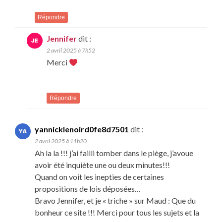
Répondre
Jennifer
dit :
2 avril 2025 à 7h52
Merci
Répondre
yannicklenoird0fe8d7501
dit :
2 avril 2025 à 11h20
Ah la la !!! j’ai failli tomber dans le piège, j’avoue
avoir été inquiète une ou deux minutes!!!
Quand on voit les inepties de certaines
propositions de lois déposées…
Bravo Jennifer, et je « triche » sur Maud : Que du
bonheur ce site !!! Merci pour tous les sujets et la