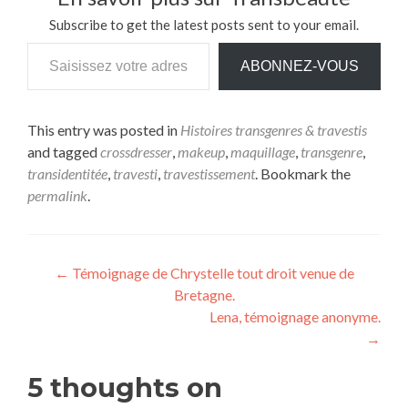
Subscribe to get the latest posts sent to your email.
Saisissez votre adresse e-mail…
ABONNEZ-VOUS
This entry was posted in
Histoires transgenres & travestis
and tagged
crossdresser
,
makeup
,
maquillage
,
transgenre
,
transidentitée
,
travesti
,
travestissement
. Bookmark the
permalink
.
Navigation
←
Témoignage de Chrystelle tout droit venue de
Bretagne.
de
Lena, témoignage anonyme.
l’article
→
5 thoughts on