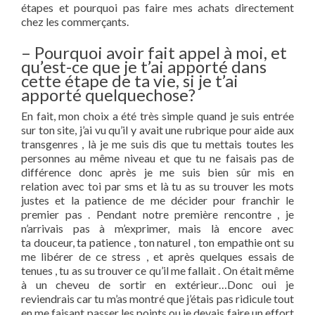
étapes et pourquoi pas faire mes achats directement
chez les commerçants.
– Pourquoi avoir fait appel à moi, et
qu’est-ce que je t’ai apporté dans
cette étape de ta vie, si je t’ai
apporté quelquechose?
En fait, mon choix a été très simple quand je suis entrée
sur ton site, j’ai vu qu’il y avait une rubrique pour aide aux
transgenres , là je me suis dis que tu mettais toutes les
personnes au même niveau et que tu ne faisais pas de
différence donc après je me suis bien sûr mis en
relation avec toi par sms et là tu as su trouver les mots
justes et la patience de me décider pour franchir le
premier pas . Pendant notre première rencontre , je
n’arrivais pas à m’exprimer, mais là encore avec
ta douceur, ta patience , ton naturel , ton empathie ont su
me libérer de ce stress , et après quelques essais de
tenues , tu as su trouver ce qu’il me fallait . On était même
à un cheveu de sortir en extérieur…Donc oui je
reviendrais car tu m’as montré que j’étais pas ridicule tout
en me faisant passer les points ou je devais faire un effort