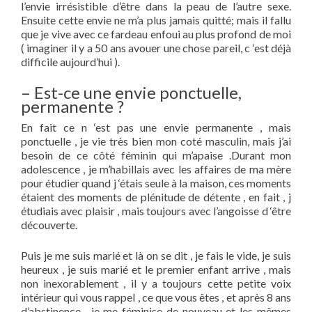
l’envie irrésistible d’être dans la peau de l’autre sexe.
Ensuite cette envie ne m’a plus jamais quitté; mais il fallu
que je vive avec ce fardeau enfoui au plus profond de moi
( imaginer il y a 50 ans avouer une chose pareil, c ‘est déjà
difficile aujourd’hui ).
– Est-ce une envie ponctuelle,
permanente ?
En fait ce n ‘est pas une envie permanente , mais
ponctuelle , je vie très bien mon coté masculin, mais j’ai
besoin de ce côté féminin qui m’apaise .Durant mon
adolescence , je m’habillais avec les affaires de ma mère
pour étudier quand j ‘étais seule à la maison, ces moments
étaient des moments de plénitude de détente , en fait , j
étudiais avec plaisir , mais toujours avec l’angoisse d ‘être
découverte.
Puis je me suis marié et là on se dit , je fais le vide, je suis
heureux , je suis marié et le premier enfant arrive , mais
non inexorablement , il y a toujours cette petite voix
intérieur qui vous rappel , ce que vous êtes , et après 8 ans
d’abstinence , je me féminise de nouveau et les mêmes