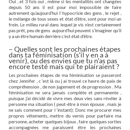
Oui , et 3 fois oui , même si les mentalités ont changées
depuis 50 ans il est pour moi impossible de faire
autrement qu’aujourd’hui l’ hypocrisie des gens , le rejet ,
le mélange de tous sexes et état d’être, sont pour moi un
frein. Le milieu rural dans lequel je vis n’est certainement
pas prêt, peu de gens aujourd’hui peuvent s’imaginer qu’il
y a un être humain derrière c’est état d’être.
– Quelles sont les prochaines étapes
dans ta féminisation (s’il y en a à
venir), ou des envies que tu n’as pas
encore testé mais qui te plairaient ?
Les prochaines étapes de ma féminisation se passeront
chez Jennifer , c ‘est là ou j ai trouvé ce havre de paix de
compréhension , de non jugement et de progression . Ma
féminisation ne sera jamais complète et permanente ,
puisque j’ai décidé de vivre mes deux vies sans révéler à
personne ma situation ( peut-être à mon épouse , mais je
ne sais comment pour l ‘instant); Donc me procurer mes
propres vêtements, mettre du vernis pour parfaire ma
personne, acheter quelques bijoux , faire quelques sorties
accompagnées me paraissent être les prochaines