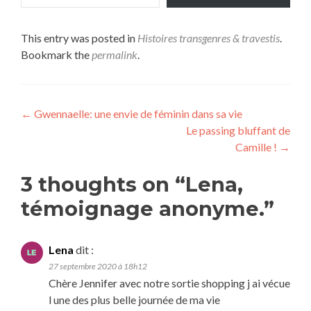
This entry was posted in
Histoires transgenres & travestis
.
Bookmark the
permalink
.
Navigation
←
Gwennaelle: une envie de féminin dans sa vie
Le passing bluffant de
de
Camille !
→
l’article
3 thoughts on “
Lena,
témoignage anonyme.
”
Lena
dit :
27 septembre 2020 à 18h12
Chère Jennifer avec notre sortie shopping j ai vécue
l une des plus belle journée de ma vie