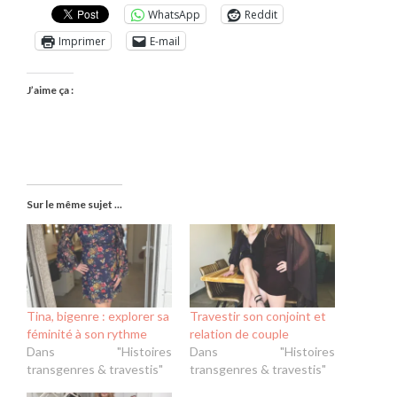
WhatsApp
Reddit
Imprimer
E-mail
J’aime ça :
Sur le même sujet ...
Tina, bigenre : explorer sa
Travestir son conjoint et
féminité à son rythme
relation de couple
Dans "Histoires
Dans "Histoires
transgenres & travestis"
transgenres & travestis"