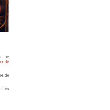
c une
er de
one de
 très