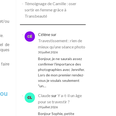
Témoignage de Camille : oser
sortir en femme grâce à
Transbeauté
 et/ou
Célène
sur
le.
Travestissement : rien de
el de
mieux qu’une séance photo
iques
30 juillet 2026
Bonjour, je ne saurais assez
faire
confirmer l'importance des
photographies avec Jennifer.
Lors de mon premier rendez-
vous je voulais seulement
"un…
 ou
Claude
sur
Y a-t-il un âge
pour se travestir ?
29 juillet 2026
Bonjour Sophie, petite