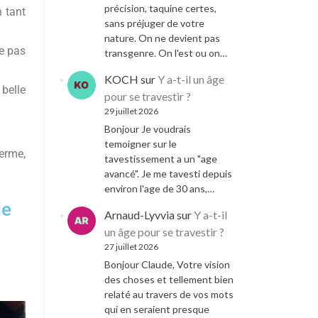
précision, taquine certes,
n tant
sans préjuger de votre
nature. On ne devient pas
e pas
transgenre. On l'est ou on…
KOCH
sur
Y a-t-il un âge
belle
pour se travestir ?
29 juillet 2026
Bonjour Je voudrais
temoigner sur le
terme,
tavestissement a un "age
avancé". Je me tavesti depuis
environ l'age de 30 ans,…
de
Arnaud-Lyvvia
sur
Y a-t-il
un âge pour se travestir ?
27 juillet 2026
Bonjour Claude, Votre vision
des choses et tellement bien
relaté au travers de vos mots
qui en seraient presque