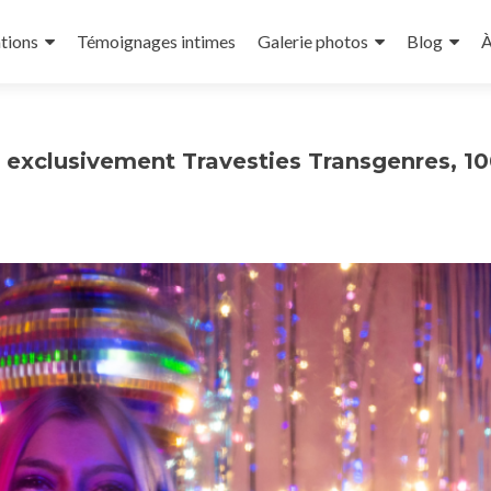
tions
Témoignages intimes
Galerie photos
Blog
À
es exclusivement Travesties Transgenres, 1