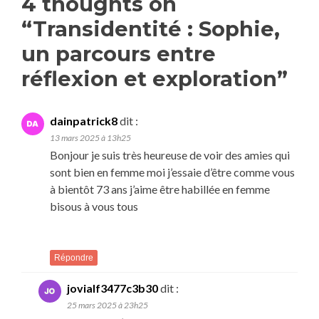
4 thoughts on
“
Transidentité : Sophie,
un parcours entre
réflexion et exploration
”
dainpatrick8
dit :
13 mars 2025 à 13h25
Bonjour je suis très heureuse de voir des amies qui
sont bien en femme moi j’essaie d’être comme vous
à bientôt 73 ans j’aime être habillée en femme
bisous à vous tous
Répondre
jovialf3477c3b30
dit :
25 mars 2025 à 23h25