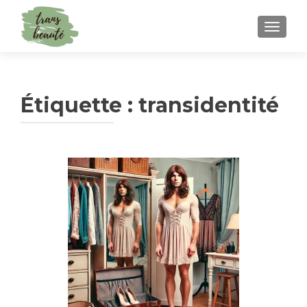
TOGGLE
Étiquette :
transidentité
Navigation
des
articles