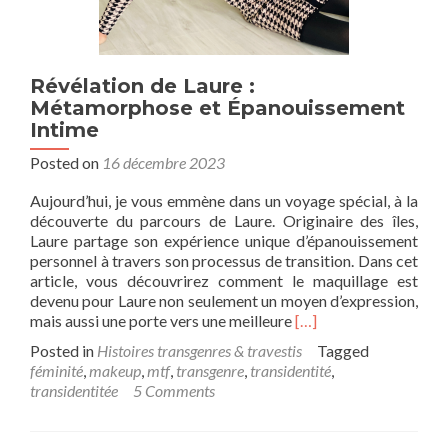
Révélation de Laure :
Métamorphose et Épanouissement
Intime
Posted on
16 décembre 2023
Aujourd’hui, je vous emmène dans un voyage spécial, à la
découverte du parcours de Laure. Originaire des îles,
Laure partage son expérience unique d’épanouissement
personnel à travers son processus de transition. Dans cet
article, vous découvrirez comment le maquillage est
devenu pour Laure non seulement un moyen d’expression,
Read
mais aussi une porte vers une meilleure
[…]
more
Posted in
Histoires transgenres & travestis
Tagged
about
féminité
,
makeup
,
mtf
,
transgenre
,
transidentité
,
Révélation
transidentitée
5 Comments
de
Laure
: