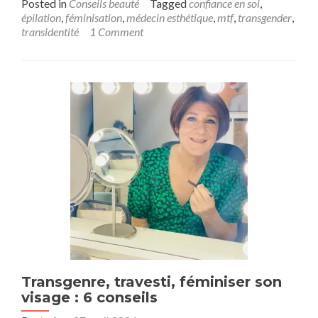
Posted in
Conseils beauté
Tagged
confiance en soi
,
épilation
,
féminisation
,
médecin esthétique
,
mtf
,
transgender
,
transidentité
1 Comment
Transgenre, travesti, féminiser son
visage : 6 conseils