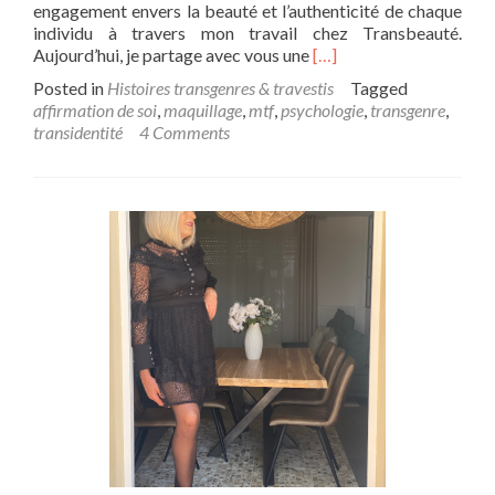
engagement envers la beauté et l’authenticité de chaque
individu à travers mon travail chez Transbeauté.
Read
Aujourd’hui, je partage avec vous une
[…]
more
Posted in
Histoires transgenres & travestis
Tagged
about
affirmation de soi
,
maquillage
,
mtf
,
psychologie
,
transgenre
,
Résilience
transidentité
4 Comments
et
révélation
:
l’audacieuse
quête
de
Rebecca
vers
l’authenticité