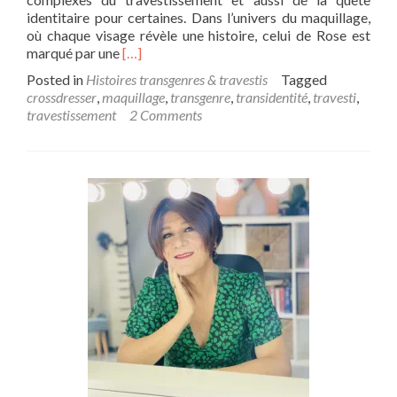
identitaire pour certaines. Dans l’univers du maquillage,
où chaque visage révèle une histoire, celui de Rose est
Read
marqué par une
[…]
more
Posted in
Histoires transgenres & travestis
Tagged
about
crossdresser
,
maquillage
,
transgenre
,
transidentité
,
travesti
,
Rose
travestissement
2 Comments
:
les
joies
et
les
peurs
du
travestissement