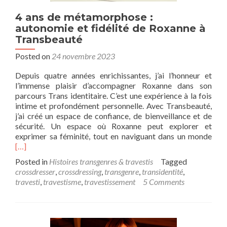
4 ans de métamorphose :
autonomie et fidélité de Roxanne à
Transbeauté
Posted on
24 novembre 2023
Depuis quatre années enrichissantes, j’ai l’honneur et
l’immense plaisir d’accompagner Roxanne dans son
parcours Trans identitaire. C’est une expérience à la fois
intime et profondément personnelle. Avec Transbeauté,
j’ai créé un espace de confiance, de bienveillance et de
sécurité. Un espace où Roxanne peut explorer et
Rea
exprimer sa féminité, tout en naviguant dans un monde
mor
[…]
abo
Posted in
Histoires transgenres & travestis
Tagged
4
crossdresser
,
crossdressing
,
transgenre
,
transidentité
,
ans
travesti
,
travestisme
,
travestissement
5 Comments
de
mét
:
aut
et