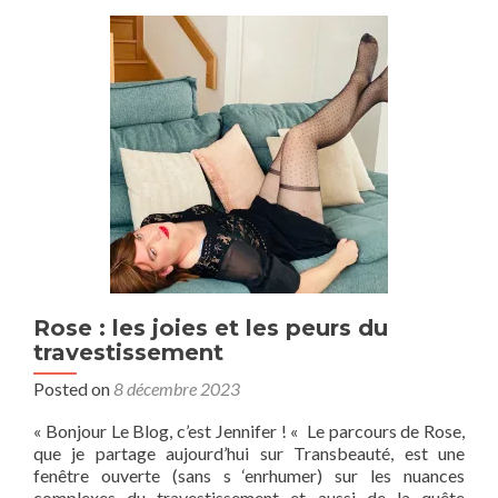
Métamorphose
et
Épanouissement
Intime
Rose : les joies et les peurs du
travestissement
Posted on
8 décembre 2023
« Bonjour Le Blog, c’est Jennifer ! « Le parcours de Rose,
que je partage aujourd’hui sur Transbeauté, est une
fenêtre ouverte (sans s ‘enrhumer) sur les nuances
complexes du travestissement et aussi de la quête