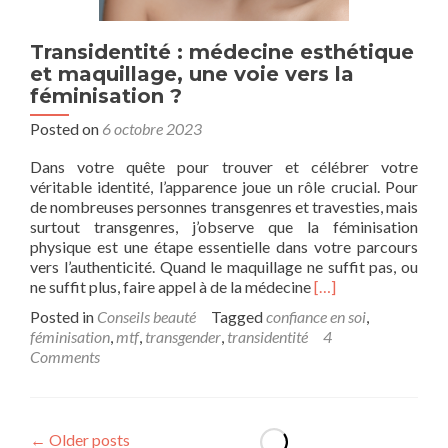
Transidentité : médecine esthétique
et maquillage, une voie vers la
féminisation ?
Posted on
6 octobre 2023
Dans votre quête pour trouver et célébrer votre
véritable identité, l’apparence joue un rôle crucial. Pour
de nombreuses personnes transgenres et travesties, mais
surtout transgenres, j’observe que la féminisation
physique est une étape essentielle dans votre parcours
vers l’authenticité. Quand le maquillage ne suffit pas, ou
Read
ne suffit plus, faire appel à de la médecine
[…]
more
Posted in
Conseils beauté
Tagged
confiance en soi
,
about
féminisation
,
mtf
,
transgender
,
transidentité
4
Transidentité
Comments
:
médecine
esthétique
et
←
Older posts
maquillage,