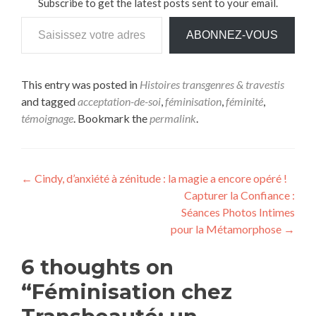
Subscribe to get the latest posts sent to your email.
Saisissez votre adresse e-mail…
ABONNEZ-VOUS
This entry was posted in
Histoires transgenres & travestis
and tagged
acceptation-de-soi
,
féminisation
,
féminité
,
témoignage
. Bookmark the
permalink
.
Navigation
←
Cindy, d’anxiété à zénitude : la magie a encore opéré !
Capturer la Confiance :
de
Séances Photos Intimes
l’article
pour la Métamorphose
→
6 thoughts on
“
Féminisation chez