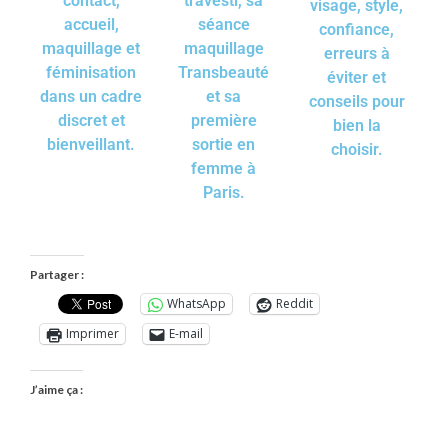
contact,
travesti, sa
visage, style,
accueil,
séance
confiance,
maquillage et
maquillage
erreurs à
féminisation
Transbeauté
éviter et
dans un cadre
et sa
conseils pour
discret et
première
bien la
bienveillant.
sortie en
choisir.
femme à
Paris.
Partager :
WhatsApp
Reddit
Imprimer
E-mail
J’aime ça :