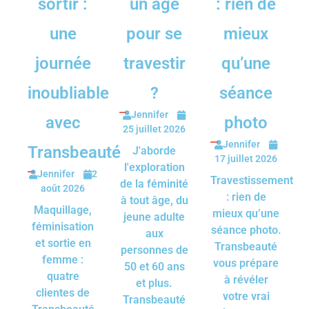
sortir :
un âge
: rien de
une
pour se
mieux
journée
travestir
qu’une
inoubliable
?
séance
Jennifer
avec
photo
25 juillet 2026
Jennifer
Transbeauté
J'aborde
17 juillet 2026
l'exploration
Jennifer
2
Travestissement
de la féminité
août 2026
: rien de
à tout âge, du
Maquillage,
mieux qu’une
jeune adulte
féminisation
séance photo.
aux
et sortie en
Transbeauté
personnes de
femme :
vous prépare
50 et 60 ans
quatre
à révéler
et plus.
clientes de
votre vrai
Transbeauté