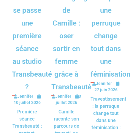
se passe
de
une
une
Camille :
perruque
première
oser
change
séance
sortir en
tout dans
au studio
femme
une
Transbeauté
grâce à
féminisation
Jennifer
?
Transbeauté
27 juin 2026
Jennifer
Jennifer
3
Travestissement
10 juillet 2026
juillet 2026
: la perruque
Première
Camille
change tout
séance
raconte son
dans une
Transbeauté :
parcours de
féminisation :