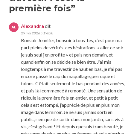
première fois
”
Alexandra
dit :
29 mai 2026 à 19h58
Bonsoir Jennifer, bonsoir à tous-tes, c’est pour ma
part pleins de vérités, ces hésitations, « aller ce soir
je suis seul j’en profite » et puis non demain, et
quand enfin on se décide se bien être. J’ai mis
longtemps à me travestir de haut en bas, je n’ai pas
encore passé le cap du maquillage, perruque et
talons. C’était seulement le bas pendant des années,
et puis j’ai commencé à remonté. Une sensation de
ridicule la première fois en entier, et petit à petit
cela s’est estompé, j’apprécie de plus en plus mon
image dans le miroir. Je ne suis jamais sorti en
public, rien que de sortir dans mon jardin, sans vis à
vis, c’est grisant ! Et depuis que suis transbeauté, je
m’assume de plus en plus en femme, et cela m’arrive