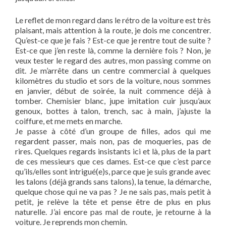
Le reflet de mon regard dans le rétro de la voiture est très
plaisant, mais attention à la route, je dois me concentrer.
Qu’est-ce que je fais ? Est-ce que je rentre tout de suite ?
Est-ce que j’en reste là, comme la dernière fois ? Non, je
veux tester le regard des autres, mon passing comme on
dit. Je m’arrête dans un centre commercial à quelques
kilomètres du studio et sors de la voiture, nous sommes
en janvier, début de soirée, la nuit commence déjà à
tomber. Chemisier blanc, jupe imitation cuir jusqu’aux
genoux, bottes à talon, trench, sac à main, j’ajuste la
coiffure, et me mets en marche.
Je passe à côté d’un groupe de filles, ados qui me
regardent passer, mais non, pas de moqueries, pas de
rires. Quelques regards insistants ici et là, plus de la part
de ces messieurs que ces dames. Est-ce que c’est parce
qu’ils/elles sont intrigué(e)s, parce que je suis grande avec
les talons (déjà grands sans talons), la tenue, la démarche,
quelque chose qui ne va pas ? Je ne sais pas, mais petit à
petit, je relève la tête et pense être de plus en plus
naturelle. J’ai encore pas mal de route, je retourne à la
voiture. Je reprends mon chemin.