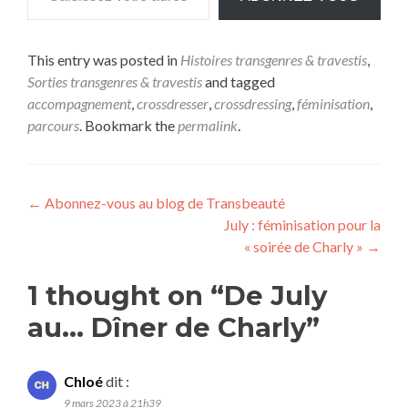
This entry was posted in
Histoires transgenres & travestis
,
Sorties transgenres & travestis
and tagged
accompagnement
,
crossdresser
,
crossdressing
,
féminisation
,
parcours
. Bookmark the
permalink
.
Navigation
←
Abonnez-vous au blog de Transbeauté
July : féminisation pour la
de
« soirée de Charly »
→
l’article
1 thought on “
De July
au… Dîner de Charly
”
Chloé
dit :
9 mars 2023 à 21h39