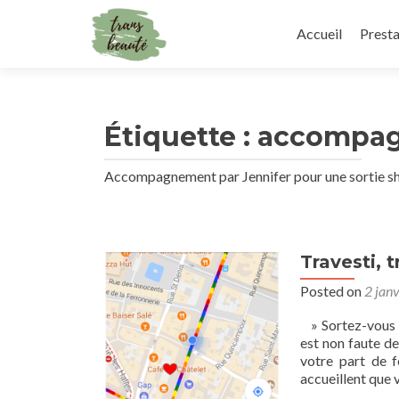
Skip
to
Accueil
Presta
content
Étiquette :
accompa
Accompagnement par Jennifer pour une sortie sho
Travesti, t
Posted on
2 jan
» Sortez-vous 
est non faute de
votre part de f
accueillent que 