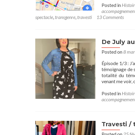
Posted in
Histoir
accompagnemen
spectacle
,
transgenre
,
travesti
13 Comments
De July au
Posted on
8 mar
Épisode 1/3 : J
témoignage de sa 
totalité du tém
venant me voir, 
Posted in
Histoir
accompagnemen
Travesti / 
Posted on
25 fé