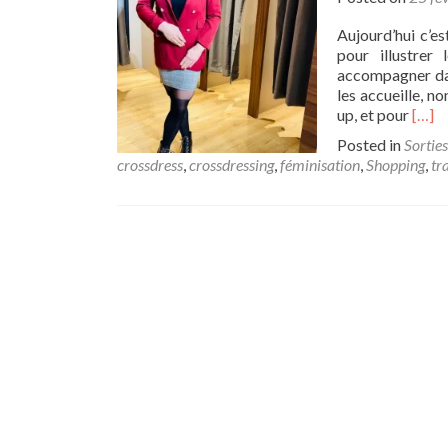
Aujourd’hui c’e
pour illustrer 
accompagner dans
les accueille, 
Read
up, et pour
[…]
more
Posted in
Sorties
abou
crossdress
,
crossdressing
,
féminisation
,
Shopping
,
tr
Trave
/
trans
:
shop
entre
filles