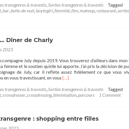
about
es transgenres & travestis
,
Sorties transgenres & travestis
Tagged
Travesti,
t
,
bar
,
boite-de-nuit
,
boytogirl
,
féminité
,
ftm
,
makeup
,
restaurant
,
sortie
transgenre
:
où
sortir
à
… Dîner de Charly
Paris
s 2023
?
’accompagne July depuis 2019. Vous trouverez d’ailleurs dans mon 
femme et le soutien qu’elle lui apporte. J’ai pris la décision de pu
oignage de July, car il reflète assez fidèlement ce que vous vi
Read
ou en vous travestissant, en vous
[…]
more
about
es transgenres & travestis
,
Sorties transgenres & travestis
Tagged
De
t
,
crossdresser
,
crossdressing
,
féminisation
,
parcours
1 Comment
July
au…
Dîner
de
transgenre : shopping entre filles
Charly
vrier 2023