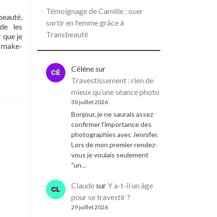
Témoignage de Camille : oser
beauté,
sortir en femme grâce à
 de les
Transbeauté
 que je
s make-
Célène
sur
Travestissement : rien de
mieux qu’une séance photo
30 juillet 2026
Bonjour, je ne saurais assez
confirmer l'importance des
photographies avec Jennifer.
Lors de mon premier rendez-
vous je voulais seulement
"un…
Claude
sur
Y a-t-il un âge
pour se travestir ?
29 juillet 2026