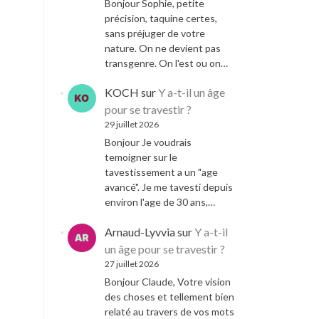
Bonjour Sophie, petite
précision, taquine certes,
sans préjuger de votre
nature. On ne devient pas
transgenre. On l'est ou on…
KOCH
sur
Y a-t-il un âge
pour se travestir ?
29 juillet 2026
Bonjour Je voudrais
temoigner sur le
tavestissement a un "age
avancé". Je me tavesti depuis
environ l'age de 30 ans,…
Arnaud-Lyvvia
sur
Y a-t-il
un âge pour se travestir ?
27 juillet 2026
Bonjour Claude, Votre vision
des choses et tellement bien
relaté au travers de vos mots