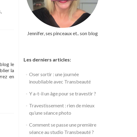
s
,
Jennifer, ses pinceaux et.. son blog
Les derniers articles:
blog le
blier la
Oser sortir : une journée
vrez en
inoubliable avec Transbeauté
Y a-t-il un âge pour se travestir ?
Travestissement : rien de mieux
qu’une séance photo
Comment se passe une première
séance au studio Transbeauté ?