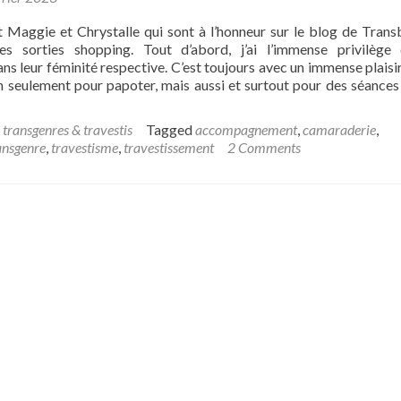
st Maggie et Chrystalle qui sont à l’honneur sur le blog de Trans
les sorties shopping. Tout d’abord, j’ai l’immense privilège
 leur féminité respective. C’est toujours avec un immense plaisir
non seulement pour papoter, mais aussi et surtout pour des séance
 transgenres & travestis
Tagged
accompagnement
,
camaraderie
,
t
ansgenre
,
travestisme
,
travestissement
2 Comments
sti
genre
ping