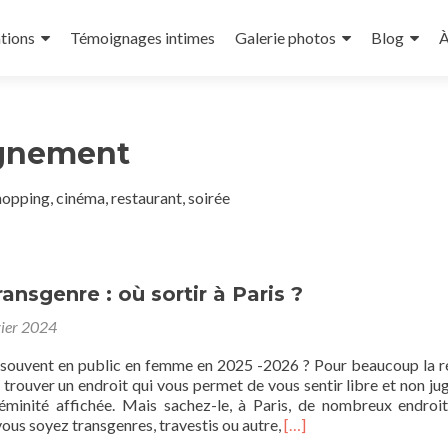
tions
Témoignages intimes
Galerie photos
Blog
À
gnement
pping, cinéma, restaurant, soirée
ransgenre : où sortir à Paris ?
vier 2024
souvent en public en femme en 2025 -2026 ? Pour beaucoup la 
 trouver un endroit qui vous permet de vous sentir libre et non ju
éminité affichée. Mais sachez-le, à Paris, de nombreux endroi
Read
vous soyez transgenres, travestis ou autre,
[…]
more