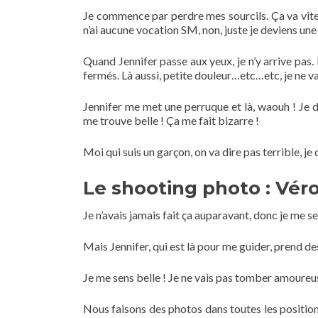
Je commence par perdre mes sourcils. Ça va vite, t
n’ai aucune vocation SM, non, juste je deviens un
Quand Jennifer passe aux yeux, je n’y arrive pas.
fermés. Là aussi, petite douleur…etc…etc, je ne va
Jennifer me met une perruque et là, waouh ! Je 
me trouve belle ! Ça me fait bizarre !
Moi qui suis un garçon, on va dire pas terrible, 
Le shooting photo : Vér
Je n’avais jamais fait ça auparavant, donc je me se
Mais Jennifer, qui est là pour me guider, prend de
Je me sens belle ! Je ne vais pas tomber amoureu
Nous faisons des photos dans toutes les position