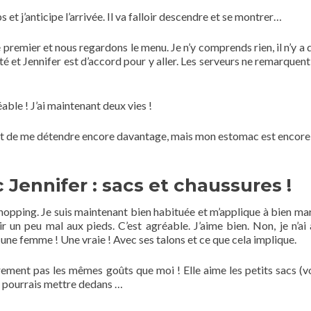
 et j’anticipe l’arrivée. Il va falloir descendre et se montrer…
e premier et nous regardons le menu. Je n’y comprends rien, il n’y a
é et Jennifer est d’accord pour y aller. Les serveurs ne remarquent 
able ! J’ai maintenant deux vies !
met de me détendre encore davantage, mais mon estomac est encore
Jennifer : sacs et chaussures !
shopping. Je suis maintenant bien habituée et m’applique à bien mar
 un peu mal aux pieds. C’est agréable. J’aime bien. Non, je n’ai
e une femme ! Une vraie ! Avec ses talons et ce que cela implique.
ement pas les mêmes goûts que moi ! Elle aime les petits sacs (vo
je pourrais mettre dedans …