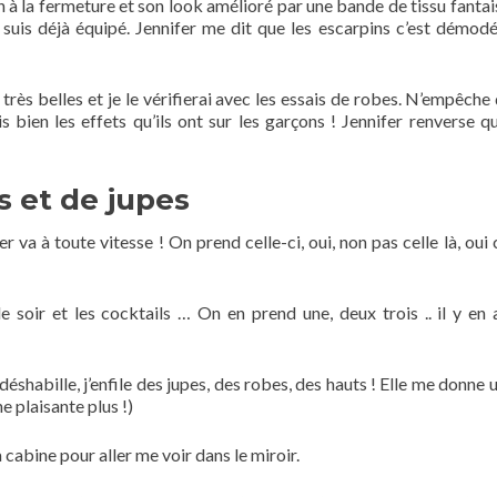
 à la fermeture et son look amélioré par une bande de tissu fantais
e suis déjà équipé. Jennifer me dit que les escarpins c’est démod
très belles et je le vérifierai avec les essais de robes. N’empêche 
s bien les effets qu’ils ont sur les garçons ! Jennifer renverse q
s et de jupes
er va à toute vitesse ! On prend celle-ci, oui, non pas celle là, oui
e soir et les cocktails … On en prend une, deux trois .. il y en a
déshabille, j’enfile des jupes, des robes, des hauts ! Elle me donne
e plaisante plus !)
a cabine pour aller me voir dans le miroir.