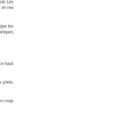
ie. Les
é et me
que les
uelques
 ce haut
 plein,
 un coup