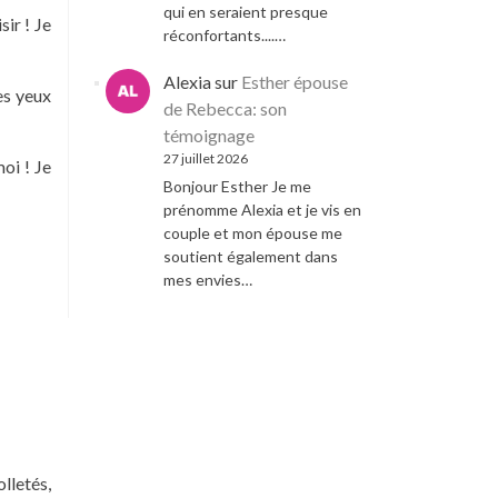
qui en seraient presque
ir ! Je
réconfortants....…
Alexia
sur
Esther épouse
es yeux
de Rebecca: son
témoignage
27 juillet 2026
oi ! Je
Bonjour Esther Je me
prénomme Alexia et je vis en
couple et mon épouse me
soutient également dans
mes envies…
lletés,