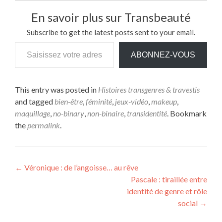
En savoir plus sur Transbeauté
Subscribe to get the latest posts sent to your email.
Saisissez votre adresse e-mail…
ABONNEZ-VOUS
This entry was posted in
Histoires transgenres & travestis
and tagged
bien-être
,
féminité
,
jeux-vidéo
,
makeup
,
maquillage
,
no-binary
,
non-binaire
,
transidentité
. Bookmark
the
permalink
.
Navigation
←
Véronique : de l’angoisse… au rêve
Pascale : tiraillée entre
de
identité de genre et rôle
l’article
social
→