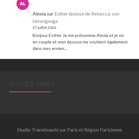
Alexia
sur
Esther épouse de Rebecca: son
témoignage
27 juillet 2026
Bonjour Esther Je me prénomme Alexia et je vis
en couple et mon épouse me soutient également
dans mes envies…
SUIVEZ-MOI !
Studio Transbeauté sur Paris et Région Parisienne