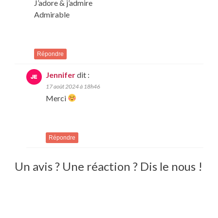
J’adore & j’admire
Admirable
Répondre
Jennifer
dit :
17 août 2024 à 18h46
Merci
Répondre
Un avis ? Une réaction ? Dis le nous !