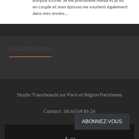
Bonjour Esther Je me prénomme Alexia et je vis
en couple et mon épouse me soutient également
dans mes envies…
SUIVEZ-MOI !
Studio Transbeauté sur Paris et Région Parisienne
Contact : 06 60 64 86 26
ABONNEZ-VOUS