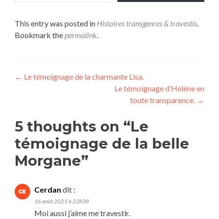
This entry was posted in
Histoires transgenres & travestis
.
Bookmark the
permalink
.
Navigation
←
Le témoignage de la charmante Lisa.
Le témoignage d’Hélène en
de
toute transparence.
→
l’article
5 thoughts on “
Le
témoignage de la belle
Morgane
”
Cerdan
dit :
16 août 2021 à 22h38
Moi aussi j’aime me travestir.