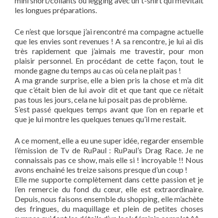
mini short/collants ou legging avec un t-shirt qui m’évitait
les longues préparations.
Ce n’est que lorsque j’ai rencontré ma compagne actuelle
que les envies sont revenues ! A sa rencontre, je lui ai dis
très rapidement que j’aimais me travestir, pour mon
plaisir personnel. En procédant de cette façon, tout le
monde gagne du temps au cas où cela ne plait pas !
A ma grande surprise, elle a bien pris la chose et m’a dit
que c’était bien de lui avoir dit et que tant que ce n’était
pas tous les jours, cela ne lui posait pas de problème.
S’est passé quelques temps avant que l’on en reparle et
que je lui montre les quelques tenues qu’il me restait.
A ce moment, elle a eu une super idée, regarder ensemble
l’émission de Tv de RuPaul : RuPaul’s Drag Race. Je ne
connaissais pas ce show, mais elle si ! incroyable !! Nous
avons enchainé les treize saisons presque d’un coup !
Elle me supporte complètement dans cette passion et je
l’en remercie du fond du cœur, elle est extraordinaire.
Depuis, nous faisons ensemble du shopping, elle m’achète
des fringues, du maquillage et plein de petites choses