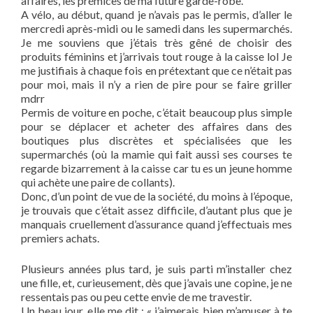
affaires, les prémices de ma future garde-robe.
A vélo, au début, quand je n’avais pas le permis, d’aller le
mercredi après-midi ou le samedi dans les supermarchés.
Je me souviens que j’étais très gêné de choisir des
produits féminins et j’arrivais tout rouge à la caisse lol Je
me justifiais à chaque fois en prétextant que ce n’était pas
pour moi, mais il n’y a rien de pire pour se faire griller
mdrr
Permis de voiture en poche, c’était beaucoup plus simple
pour se déplacer et acheter des affaires dans des
boutiques plus discrètes et spécialisées que les
supermarchés (où la mamie qui fait aussi ses courses te
regarde bizarrement à la caisse car tu es un jeune homme
qui achète une paire de collants).
Donc, d’un point de vue de la société, du moins à l’époque,
je trouvais que c’était assez difficile, d’autant plus que je
manquais cruellement d’assurance quand j’effectuais mes
premiers achats.
Plusieurs années plus tard, je suis parti m’installer chez
une fille, et, curieusement, dès que j’avais une copine, je ne
ressentais pas ou peu cette envie de me travestir.
Un beau jour, elle me dit : « j’aimerais bien m’amuser à te