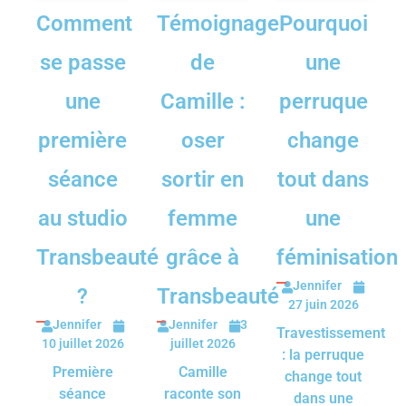
Comment
Témoignage
Pourquoi
se passe
de
une
une
Camille :
perruque
première
oser
change
séance
sortir en
tout dans
au studio
femme
une
Transbeauté
grâce à
féminisation
Jennifer
?
Transbeauté
27 juin 2026
Jennifer
Jennifer
3
Travestissement
10 juillet 2026
juillet 2026
: la perruque
Première
Camille
change tout
séance
raconte son
dans une