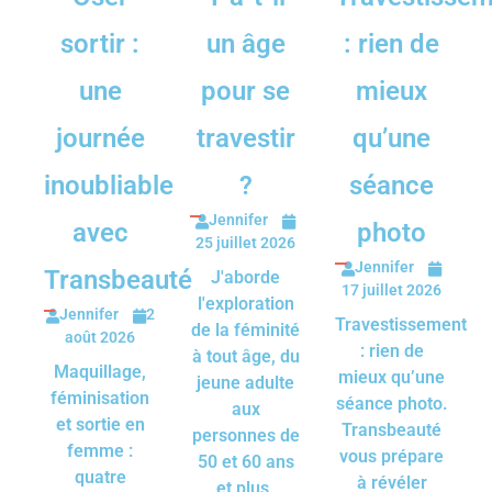
sortir :
un âge
: rien de
une
pour se
mieux
journée
travestir
qu’une
inoubliable
?
séance
Jennifer
avec
photo
25 juillet 2026
Jennifer
Transbeauté
J'aborde
17 juillet 2026
l'exploration
Jennifer
2
Travestissement
de la féminité
août 2026
: rien de
à tout âge, du
Maquillage,
mieux qu’une
jeune adulte
féminisation
séance photo.
aux
et sortie en
Transbeauté
personnes de
femme :
vous prépare
50 et 60 ans
quatre
à révéler
et plus.