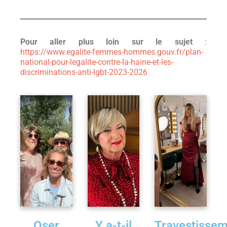
Pour aller plus loin sur le sujet
:
https://www.egalite-femmes-hommes.gouv.fr/plan-
national-pour-legalite-contre-la-haine-et-les-
discriminations-anti-lgbt-2023-2026
Oser
Y a-t-il
Travestisse