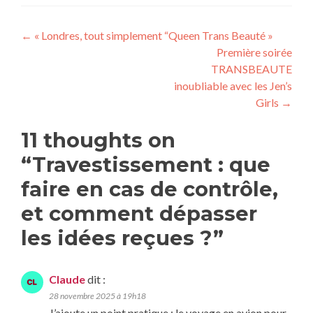
←
« Londres, tout simplement “Queen Trans Beauté »
Première soirée
TRANSBEAUTE
inoubliable avec les Jen’s
Girls
→
11 thoughts on
“
Travestissement : que
faire en cas de contrôle,
et comment dépasser
les idées reçues ?
”
Claude
dit :
28 novembre 2025 à 19h18
J’ajoute un point pratique : le voyage en avion pour