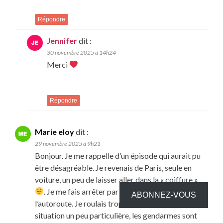
Répondre
Jennifer
dit :
30 novembre 2025 à 14h24
Merci
Répondre
Marie eloy
dit :
29 novembre 2025 à 9h21
Bonjour. Je me rappelle d’un épisode qui aurait pu
être désagréable. Je revenais de Paris, seule en
voiture, un peu de laisser aller dans la « coiffure »
. Je me fais arrêter par une patrouille sur
ABONNEZ-VOUS
l’autoroute. Je roulais trop vite. Et malgré la
situation un peu particulière, les gendarmes sont