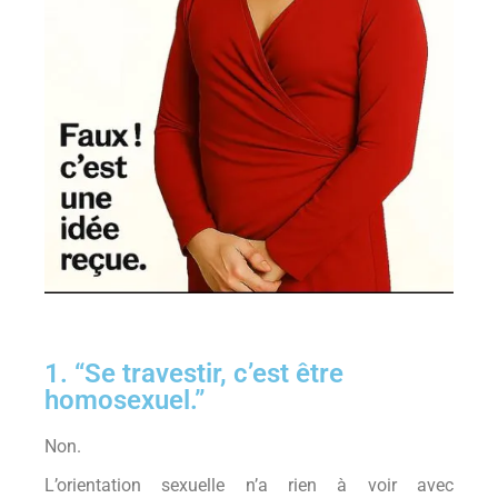
1. “Se travestir, c’est être
homosexuel.”
Non.
L’orientation sexuelle n’a rien à voir avec