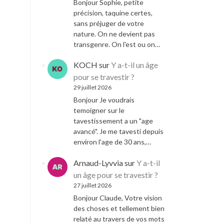
Bonjour Sophie, petite
précision, taquine certes,
sans préjuger de votre
nature. On ne devient pas
transgenre. On l'est ou on…
KOCH
sur
Y a-t-il un âge
pour se travestir ?
29 juillet 2026
Bonjour Je voudrais
temoigner sur le
tavestissement a un "age
avancé". Je me tavesti depuis
environ l'age de 30 ans,…
Arnaud-Lyvvia
sur
Y a-t-il
un âge pour se travestir ?
27 juillet 2026
Bonjour Claude, Votre vision
des choses et tellement bien
relaté au travers de vos mots