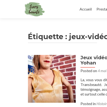
Skip
to
Accueil
Presta
content
Étiquette :
jeux-vidé
Jeux vidéo
Yohan
Posted on
4 mai
La, vous vous di
Transbeauté. J
témoignage, ass
et surtout celle
Posted in
Histoir