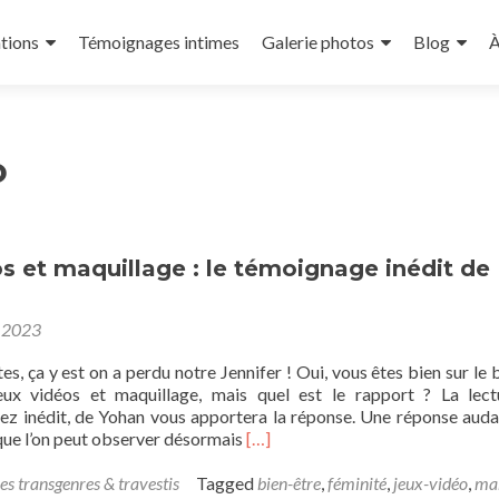
tions
Témoignages intimes
Galerie photos
Blog
À
o
s et maquillage : le témoignage inédit de
 2023
tes, ça y est on a perdu notre Jennifer ! Oui, vous êtes bien sur le 
eux vidéos et maquillage, mais quel est le rapport ? La lec
ez inédit, de Yohan vous apportera la réponse. Une réponse auda
Read
 que l’on peut observer désormais
[…]
more
about
es transgenres & travestis
Tagged
bien-être
,
féminité
,
jeux-vidéo
,
ma