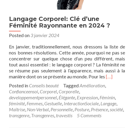
Langage Corporel: Clé d’une
Féminité Rayonnante en 2024 ?
Posted on
3 janvier 2024
En janvier, traditionnellement, nous dressons la liste de
nos bonnes résolutions. Cette année, pourquoi ne pas se
concentrer sur quelque chose d’un peu différent, mais
tout aussi essentiel : le langage corporel ? La féminité ne
se résume pas seulement à l’apparence, mais aussi à la
Read
manière dont on se présente au monde. Pour les
[…]
more
Posted in
Conseils beauté
Tagged
Amélioration
,
about
Confianceensoi
,
Corporel
,
Corporelle
,
Langage
developpementpersonnel
,
Élégante
,
Expression
,
Féminin
,
Corporel:
féminité
,
Femmes
,
Gestuelle
,
InteractionSociale
,
Langage
,
Clé
Maîtrise
,
Non-Verbal
,
Personnelle
,
Posture
,
Présence
,
société
,
d’une
transgenre
,
Transgenres
,
travestis
5 Comments
Féminité
Rayonnante
en