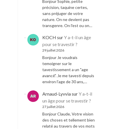
Bonjour Sophie, petite
précision, taquine certes,
sans préjuger de votre
nature. On ne devient pas
transgenre. On l'est ou on…
KOCH
sur
Y a-t-il un âge
pour se travestir ?
29 juillet 2026
Bonjour Je voudrais
temoigner sur le
tavestissement a un "age
avancé". Je me tavesti depuis
environ l'age de 30 ans,…
Arnaud-Lyvvia
sur
Y a-t-il
un âge pour se travestir ?
27 juillet 2026
Bonjour Claude, Votre vision
des choses et tellement bien
relaté au travers de vos mots