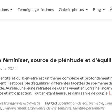
tions
Témoignages intimes
Galerie photos
Blog
À
se féminiser, source de plénitude et d’équil
nvier 2024
’identité et du bien-être est un thème complexe et profondément 
t il est possible d’équilibrer différentes facettes de soi-même d
de. Aurélie, une jeune retraitée de 60 ans vivant en Lorraine, incarn
R
ce et introspection. Tout en étant heureuse dans sa vie de couple,
[
m
a
es transgenres & travestis
Tagged
acceptation-de-soi
,
bien-être
,
Cour
A
é
,
Empowerment
,
Expérience-de-vie
,
féminité
,
Identité-personnelle
,