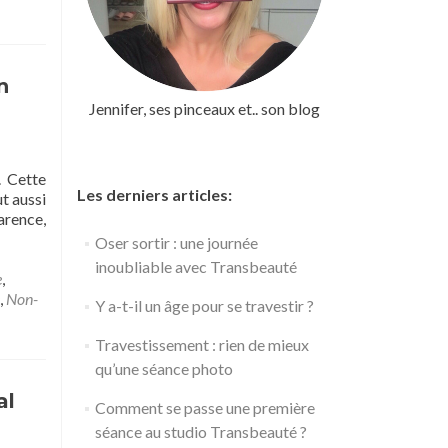
e
éminiser,
ource
e
n
lénitude
Jennifer, ses pinceaux et.. son blog
t
’équilibre
. Cette
Les derniers articles:
t aussi
arence,
Oser sortir : une journée
inoubliable avec Transbeauté
e
,
,
Non-
Y a-t-il un âge pour se travestir ?
Travestissement : rien de mieux
qu’une séance photo
al
Comment se passe une première
séance au studio Transbeauté ?