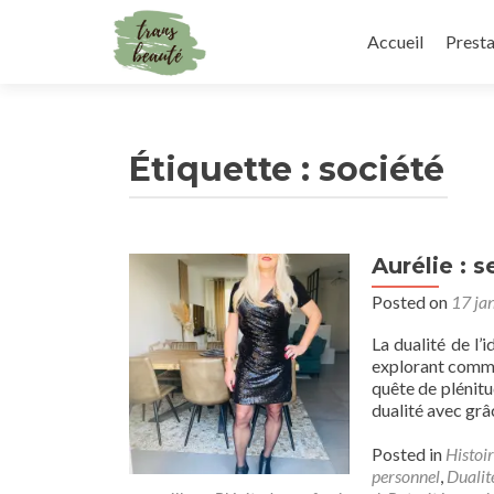
Skip
to
Accueil
Presta
content
Étiquette :
société
Aurélie : 
Posted on
17 ja
La dualité de l
explorant commen
quête de plénitu
dualité avec grâ
Posted in
Histoir
personnel
,
Dualit