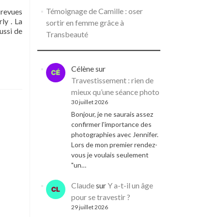
Témoignage de Camille : oser
 revues
ly . La
sortir en femme grâce à
ussi de
Transbeauté
Célène
sur
e
Travestissement : rien de
e
mieux qu’une séance photo
30 juillet 2026
é
Bonjour, je ne saurais assez
confirmer l'importance des
photographies avec Jennifer.
Lors de mon premier rendez-
vous je voulais seulement
"un…
Claude
sur
Y a-t-il un âge
pour se travestir ?
29 juillet 2026