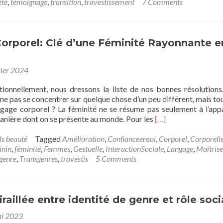
:
été
,
témoignage
,
transition
,
travestissement
7 Comments
s
f
s
d
orporel: Clé d’une Féminité Rayonnante e
p
e
vier 2024
d
ditionnellement, nous dressons la liste de nos bonnes résolutions
ne pas se concentrer sur quelque chose d’un peu différent, mais tou
langage corporel ? La féminité ne se résume pas seulement à l’app
Read
manière dont on se présente au monde. Pour les
[…]
more
about
ls beauté
Tagged
Amélioration
,
Confianceensoi
,
Corporel
,
Corporell
Langage
inin
,
féminité
,
Femmes
,
Gestuelle
,
InteractionSociale
,
Langage
,
Maîtrise
Corporel:
genre
,
Transgenres
,
travestis
5 Comments
Clé
d’une
Féminité
Rayonnante
iraillée entre identité de genre et rôle soci
en
i 2023
2024