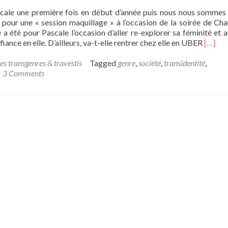
?
Pascale une première fois en début d’année puis nous nous sommes
pour une « session maquillage » à l’occasion de la soirée de Char
a été pour Pascale l’occasion d’aller re-explorer sa féminité et a
Read
iance en elle. D’ailleurs, va-t-elle rentrer chez elle en UBER
[…]
more
about
es transgenres & travestis
Tagged
genre
,
société
,
transidentité
,
Pascal
3 Comments
:
tiraillé
entre
identit
de
genre
et
rôle
social