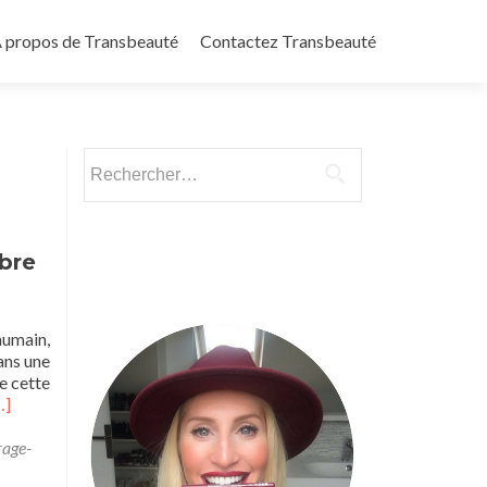
 propos de Transbeauté
Contactez Transbeauté
Rechercher :
ibre
humain,
ans une
e cette
ead
…]
ore
bout
age-
urélie