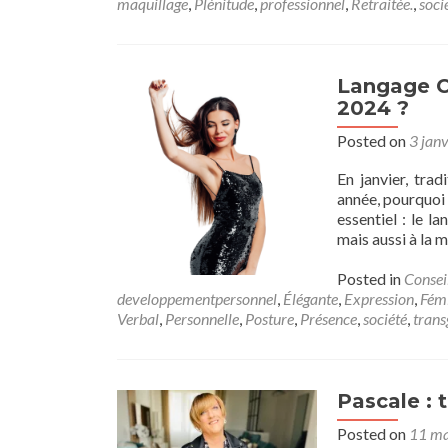
maquillage
,
Plénitude
,
professionnel
,
Retraitée.
,
soci
Langage C
2024 ?
Posted on
3 jan
En janvier, tra
année, pourquoi 
essentiel : le 
mais aussi à la 
Posted in
Consei
developpementpersonnel
,
Élégante
,
Expression
,
Fém
Verbal
,
Personnelle
,
Posture
,
Présence
,
société
,
trans
Pascale : t
Posted on
11 ma