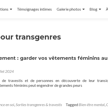
tions
Témoignages intimes
Galerie photos
Blog
À
pour transgenres
sement : garder vos vêtements féminins au
llet 2024
de travestis et de personnes en découverte de leur transid
tements féminins peut engendrer de grandes peurs
nce en soi
,
Sorties transgenres & travestis
Tagged
Bien-être mental
,
C