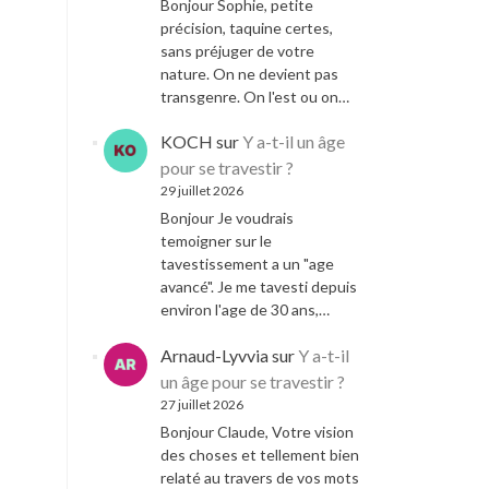
Bonjour Sophie, petite
précision, taquine certes,
sans préjuger de votre
nature. On ne devient pas
transgenre. On l'est ou on…
KOCH
sur
Y a-t-il un âge
pour se travestir ?
29 juillet 2026
Bonjour Je voudrais
temoigner sur le
tavestissement a un "age
avancé". Je me tavesti depuis
environ l'age de 30 ans,…
Arnaud-Lyvvia
sur
Y a-t-il
un âge pour se travestir ?
27 juillet 2026
Bonjour Claude, Votre vision
des choses et tellement bien
relaté au travers de vos mots