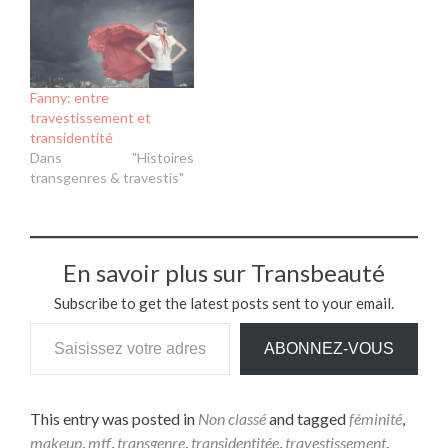
Fanny: entre
travestissement et
transidentité
Dans "Histoires
transgenres & travestis"
En savoir plus sur Transbeauté
Subscribe to get the latest posts sent to your email.
Saisissez votre adresse e-mail…
ABONNEZ-VOUS
This entry was posted in
Non classé
and tagged
féminité
,
makeup
,
mtf
,
transgenre
,
transidentitée
,
travestissement
.