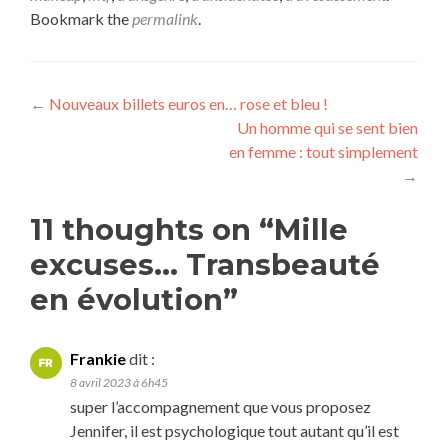
Bookmark the
permalink
.
Navigation
←
Nouveaux billets euros en… rose et bleu !
Un homme qui se sent bien
de
en femme : tout simplement
l’article
→
11 thoughts on “
Mille
excuses… Transbeauté
en évolution
”
Frankie
dit :
8 avril 2023 à 6h45
super l’accompagnement que vous proposez
Jennifer, il est psychologique tout autant qu’il est